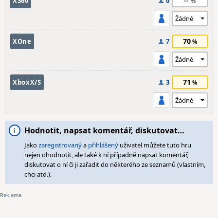
--
X360
0
70
XOne
7
71
XboxX/S
3
Hodnotit, napsat komentář, diskutovat…
Jako
zaregistrovaný
a
přihlášený
uživatel můžete tuto hru
nejen ohodnotit, ale také k ní případně napsat komentář,
diskutovat o ní či ji zařadit do některého ze seznamů (vlastním,
chci atd.).