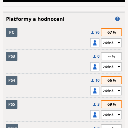
Platformy a hodnocení
67
PC
76
--
PS3
0
66
PS4
10
69
PS5
3