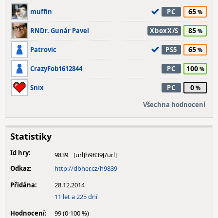
65
muffin
PC
85
RNDr. Gunár Pavel
XboxX/S
65
Patrovic
PS5
100
CrazyFob1612844
PC
0
Snix
PC
Všechna hodnocení
Statistiky
Id hry:
9839
Odkaz:
http://dbher.cz/h9839
Přidána:
28.12.2014
11 let a 225 dní
Hodnocení:
99 (0-100 %)