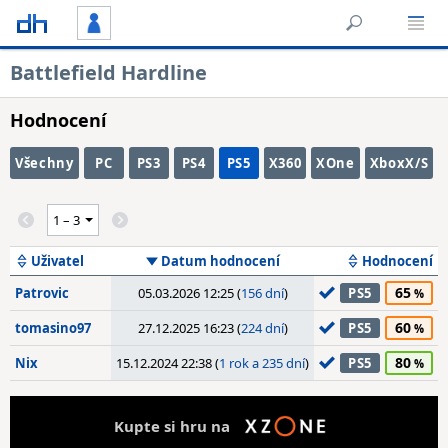
Battlefield Hardline
Hodnocení
Všechny
PC
PS3
PS4
PS5
X360
XOne
XboxX/S
Uživatel
Datum hodnocení
Hodnocení
65
Patrovic
05.03.2026 12:25 (
156 dní
)
PS5
60
tomasino97
27.12.2025 16:23 (
224 dní
)
PS5
80
Nix
15.12.2024 22:38 (
1 rok a 235 dní
)
PS5
Kupte si hru na