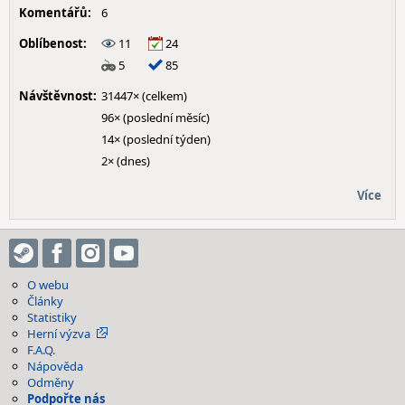
Komentářů:
6
Oblíbenost:
11
24
5
85
Návštěvnost:
31447× (celkem)
96× (poslední měsíc)
14× (poslední týden)
2× (dnes)
Více
O webu
Články
Statistiky
Herní výzva
F.A.Q.
Nápověda
Odměny
Podpořte nás