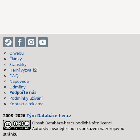
O webu
Články
Statistiky
Herní výzva
F.A.Q.
Nápověda
Odměny
Podpořte nás
Podmínky užívání
Kontakt a reklama
2008–2026
Tým Databáze-her.cz
Obsah Databáze-her.cz podléhá této licenci
Autorství uvádějte spolu s odkazem na zdrojovou
stránku