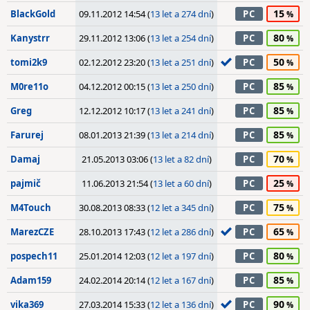
15
BlackGold
09.11.2012 14:54 (
13 let a 274 dní
)
PC
80
Kanystrr
29.11.2012 13:06 (
13 let a 254 dní
)
PC
50
tomi2k9
02.12.2012 23:20 (
13 let a 251 dní
)
PC
85
M0re11o
04.12.2012 00:15 (
13 let a 250 dní
)
PC
85
Greg
12.12.2012 10:17 (
13 let a 241 dní
)
PC
85
Farurej
08.01.2013 21:39 (
13 let a 214 dní
)
PC
70
Damaj
21.05.2013 03:06 (
13 let a 82 dní
)
PC
25
pajmič
11.06.2013 21:54 (
13 let a 60 dní
)
PC
75
M4Touch
30.08.2013 08:33 (
12 let a 345 dní
)
PC
65
MarezCZE
28.10.2013 17:43 (
12 let a 286 dní
)
PC
80
pospech11
25.01.2014 12:03 (
12 let a 197 dní
)
PC
85
Adam159
24.02.2014 20:14 (
12 let a 167 dní
)
PC
90
vika369
27.03.2014 15:33 (
12 let a 136 dní
)
PC