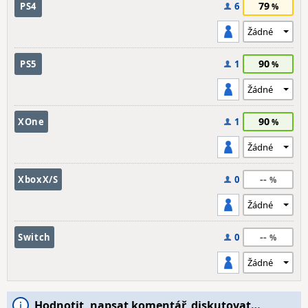
79
PS4
6
90
PS5
1
90
XOne
1
--
XboxX/S
0
--
Switch
0
Hodnotit, napsat komentář, diskutovat…