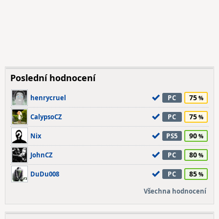
Poslední hodnocení
75
henrycruel
PC
75
CalypsoCZ
PC
90
Nix
PS5
80
JohnCZ
PC
85
DuDu008
PC
Všechna hodnocení