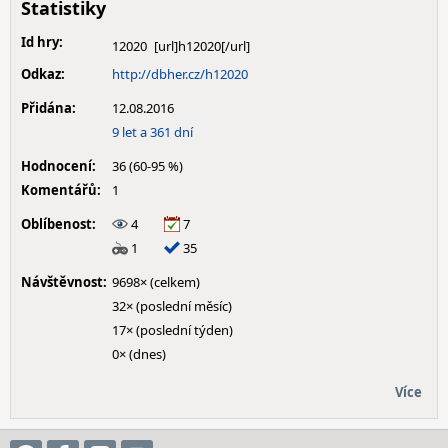
Statistiky
Id hry:
12020
Odkaz:
http://dbher.cz/h12020
Přidána:
12.08.2016
9 let a 361 dní
Hodnocení:
36 (60-95 %)
Komentářů:
1
Oblíbenost:
4
7
1
35
Návštěvnost:
9698× (celkem)
32× (poslední měsíc)
17× (poslední týden)
0× (dnes)
Více