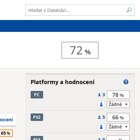
72
Platformy a hodnocení
78
3
PC
66
5
PS2
ocení
65
--
0
PS4