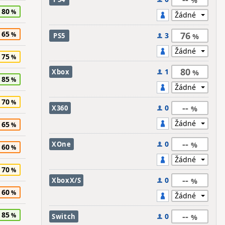
80
65
76
3
PS5
75
80
1
Xbox
85
70
--
0
X360
65
--
0
XOne
60
70
--
0
XboxX/S
60
85
--
0
Switch