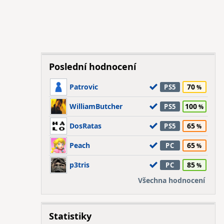
Poslední hodnocení
Patrovic
70
PS5
WilliamButcher
100
PS5
DosRatas
65
PS5
Peach
65
PC
p3tris
85
PC
Všechna hodnocení
Statistiky