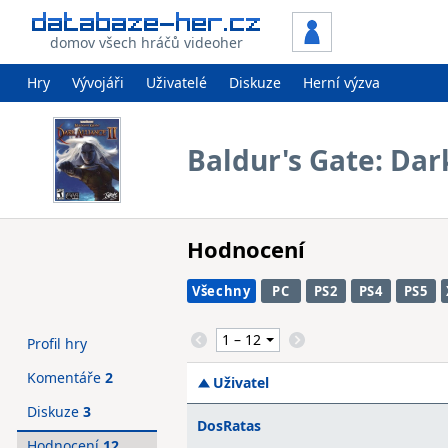
domov všech hráčů videoher
Hry
Vývojáři
Uživatelé
Diskuze
Herní výzva
Baldur's Gate: Dark
Hodnocení
Všechny
PC
PS2
PS4
PS5
Profil hry
Komentáře
2
Uživatel
Diskuze
3
DosRatas
Hodnocení
12