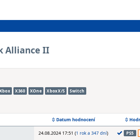
 Alliance II
Xbox
X360
XOne
XboxX/S
Switch
Datum hodnocení
Hodn
24.08.2024 17:51 (
1 rok a 347 dní
)
PS5