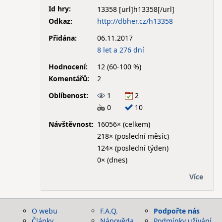
Id hry:
13358
Odkaz:
http://dbher.cz/h13358
Přidána:
06.11.2017
8 let a 276 dní
Hodnocení:
12 (60-100 %)
Komentářů:
2
Oblíbenost:
1
2
0
10
Návštěvnost:
16056× (celkem)
218× (poslední měsíc)
124× (poslední týden)
0× (dnes)
Více
O webu
F.A.Q.
Podpořte nás
Články
Nápověda
Podmínky užívání