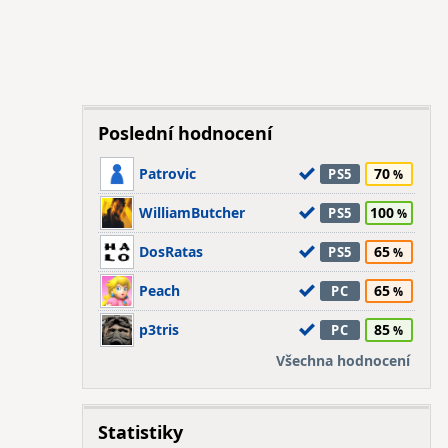
Poslední hodnocení
Patrovic
70
PS5
WilliamButcher
100
PS5
DosRatas
65
PS5
Peach
65
PC
p3tris
85
PC
Všechna hodnocení
Statistiky