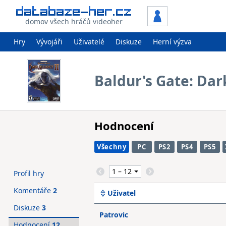
domov všech hráčů videoher
Hry
Vývojáři
Uživatelé
Diskuze
Herní výzva
Baldur's Gate: Dark
Hodnocení
Všechny
PC
PS2
PS4
PS5
Profil hry
Komentáře
2
Uživatel
Diskuze
3
Patrovic
Hodnocení
12