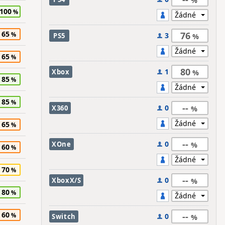
100
65
76
3
PS5
65
80
1
Xbox
85
85
--
0
X360
65
--
0
XOne
60
70
--
0
XboxX/S
80
60
--
0
Switch