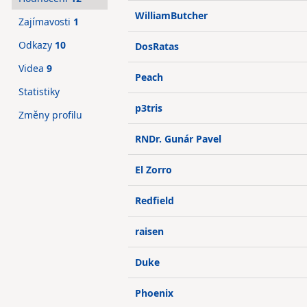
WilliamButcher
Zajímavosti
1
Odkazy
10
DosRatas
Videa
9
Peach
Statistiky
p3tris
Změny profilu
RNDr. Gunár Pavel
El Zorro
Redfield
raisen
Duke
Phoenix