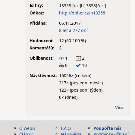
Id hry:
13358
Odkaz:
http://dbher.cz/h13358
Přidána:
06.11.2017
8 let a 277 dní
Hodnocení:
12 (60-100 %)
Komentářů:
2
Oblíbenost:
1
2
0
10
Návštěvnost:
16056× (celkem)
217× (poslední měsíc)
122× (poslední týden)
0× (dnes)
Více
O webu
F.A.Q.
Podpořte nás
Články
Nápověda
Podmínky užívání