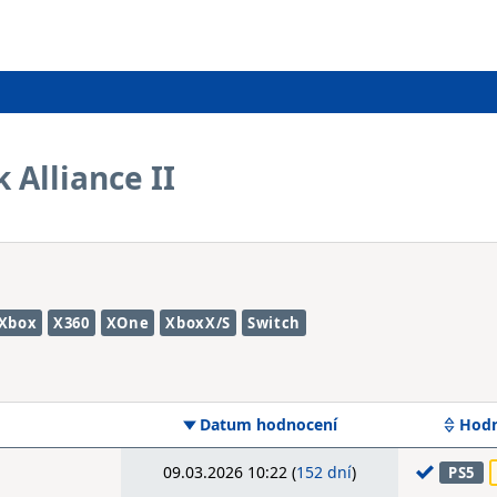
 Alliance II
Xbox
X360
XOne
XboxX/S
Switch
Datum hodnocení
Hodn
09.03.2026 10:22 (
152 dní
)
PS5