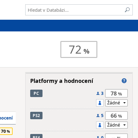
72
Platformy a hodnocení
78
3
PC
66
5
PS2
ocení
70
--
0
PS4