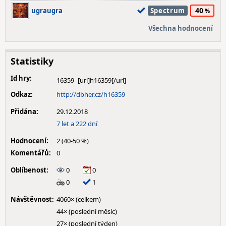
40
ugraugra
Spectrum
Všechna hodnocení
Statistiky
Id hry:
16359
Odkaz:
http://dbher.cz/h16359
Přidána:
29.12.2018
7 let a 222 dní
Hodnocení:
2 (40-50 %)
Komentářů:
0
Oblíbenost:
0
0
0
1
Návštěvnost:
4060× (celkem)
44× (poslední měsíc)
27× (poslední týden)