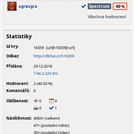
40
ugraugra
Spectrum
Všechna hodnocení
Statistiky
Id hry:
16359
Odkaz:
http://dbher.cz/h16359
Přidána:
29.12.2018
7 let a 223 dní
Hodnocení:
2 (40-50 %)
Komentářů:
0
Oblíbenost:
0
0
0
1
Návštěvnost:
4063× (celkem)
47× (poslední měsíc)
30× (poslední týden)