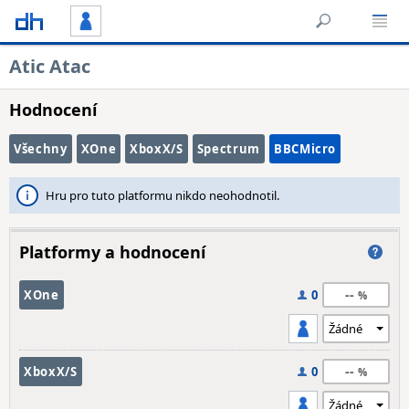
Atic Atac
Hodnocení
Všechny
XOne
XboxX/S
Spectrum
BBCMicro
Hru pro tuto platformu nikdo neohodnotil.
Platformy a hodnocení
--
XOne
0
--
XboxX/S
0