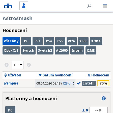
Astrosmash
Hodnocení
Všechny
PC
PS1
PS4
PS5
Vita
X360
XOne
XboxX/S
Switch
Switch2
At2600
Intelli
J2ME
Uživatel
Datum hodnocení
Hodnocení
70
jvempire
08.04.2026 08:18 (
123 dní
)
Intelli
Platformy a hodnocení
--
PC
0