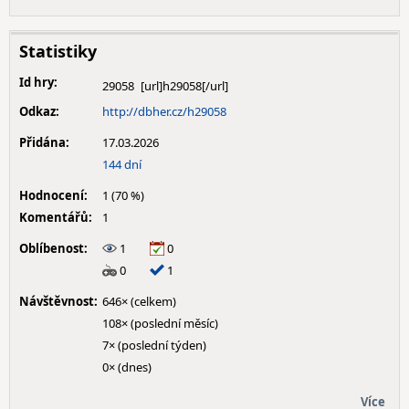
Statistiky
Id hry:
29058
Odkaz:
http://dbher.cz/h29058
Přidána:
17.03.2026
144 dní
Hodnocení:
1 (70 %)
Komentářů:
1
Oblíbenost:
1
0
0
1
Návštěvnost:
646× (celkem)
108× (poslední měsíc)
7× (poslední týden)
0× (dnes)
Více