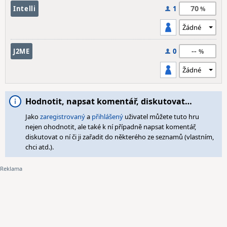
70
Intelli
1
--
J2ME
0
Hodnotit, napsat komentář, diskutovat…
Jako
zaregistrovaný
a
přihlášený
uživatel můžete tuto hru
nejen ohodnotit, ale také k ní případně napsat komentář,
diskutovat o ní či ji zařadit do některého ze seznamů (vlastním,
chci atd.).