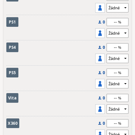
--
PS1
0
--
PS4
0
--
PS5
0
--
Vita
0
--
X360
0