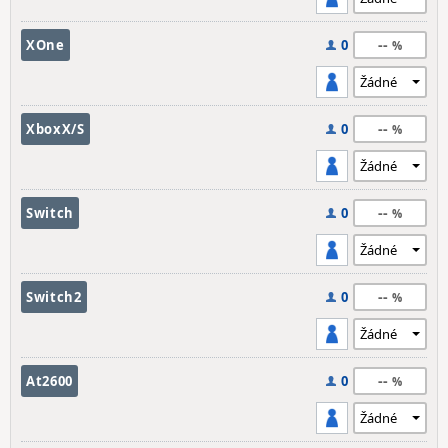
--
XOne
0
--
XboxX/S
0
--
Switch
0
--
Switch2
0
--
At2600
0