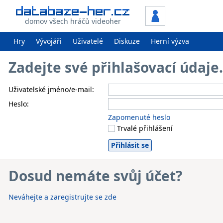
domov všech hráčů videoher
Hry
Vývojáři
Uživatelé
Diskuze
Herní výzva
Zadejte své přihlašovací údaj
Uživatelské jméno/e-mail:
Heslo:
Zapomenuté heslo
Trvalé přihlášení
Dosud nemáte svůj účet?
Neváhejte a zaregistrujte se zde