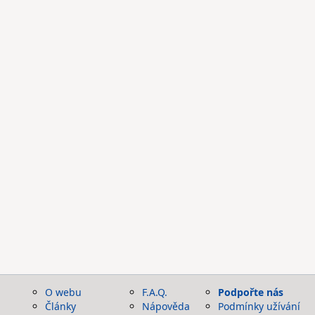
O webu
F.A.Q.
Podpořte nás
Články
Nápověda
Podmínky užívání