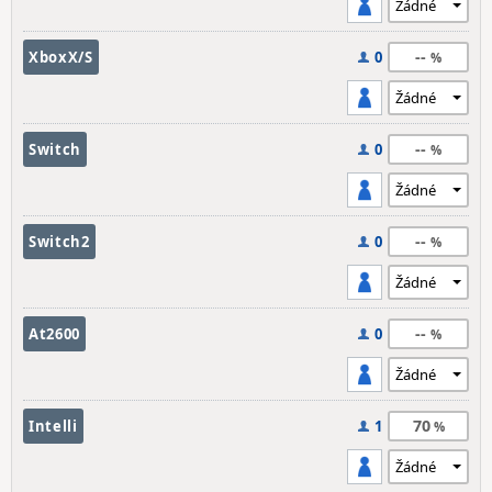
--
XboxX/S
0
--
Switch
0
--
Switch2
0
--
At2600
0
70
Intelli
1