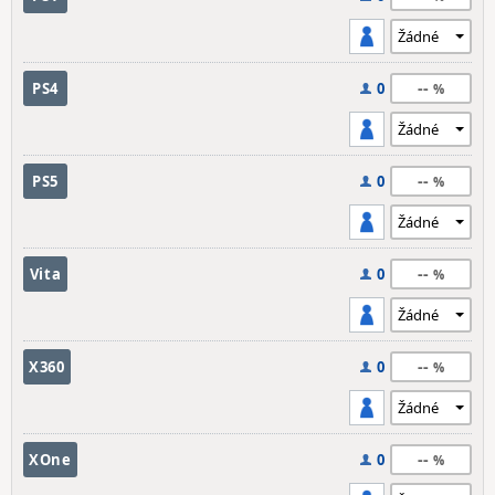
--
PS4
0
--
PS5
0
--
Vita
0
--
X360
0
--
XOne
0