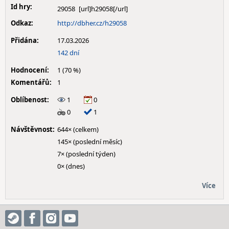
Id hry:
29058
Odkaz:
http://dbher.cz/h29058
Přidána:
17.03.2026
142 dní
Hodnocení:
1 (70 %)
Komentářů:
1
Oblíbenost:
1
0
0
1
Návštěvnost:
644× (celkem)
145× (poslední měsíc)
7× (poslední týden)
0× (dnes)
Více