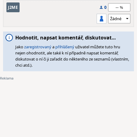
--
J2ME
0
Hodnotit, napsat komentář, diskutovat…
Jako
zaregistrovaný
a
přihlášený
uživatel můžete tuto hru
nejen ohodnotit, ale také k ní případně napsat komentář,
diskutovat o ní či ji zařadit do některého ze seznamů (vlastním,
chci atd.).