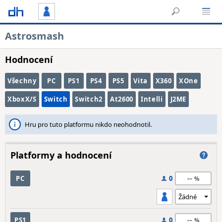
Astrosmash
Hodnocení
Všechny
PC
PS1
PS4
PS5
Vita
X360
XOne
XboxX/S
Switch
Switch2
At2600
Intelli
J2ME
Hru pro tuto platformu nikdo neohodnotil.
Platformy a hodnocení
--
PC
0
--
PS1
0