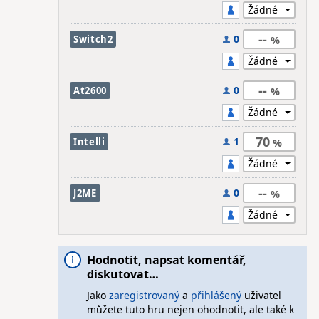
--
0
Switch2
--
0
At2600
70
1
Intelli
--
0
J2ME
Hodnotit, napsat komentář,
diskutovat…
Jako
zaregistrovaný
a
přihlášený
uživatel
můžete tuto hru nejen ohodnotit, ale také k