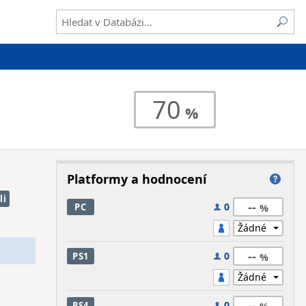
70
Platformy a hodnocení
li
--
0
PC
--
0
PS1
--
0
PS4