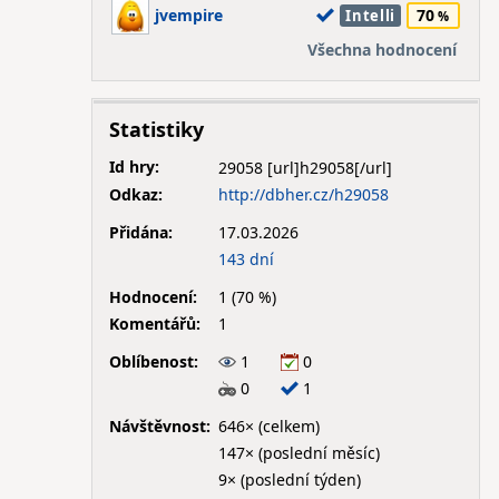
jvempire
70
Intelli
Všechna hodnocení
Statistiky
Id hry:
29058
Odkaz:
http://dbher.cz/h29058
Přidána:
17.03.2026
143 dní
Hodnocení:
1 (70 %)
Komentářů:
1
Oblíbenost:
1
0
0
1
Návštěvnost:
646× (celkem)
147× (poslední měsíc)
9× (poslední týden)