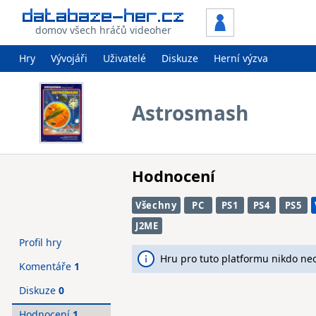
domov všech hráčů videoher
Hry
Vývojáři
Uživatelé
Diskuze
Herní výzva
Astrosmash
Hodnocení
Všechny
PC
PS1
PS4
PS5
J2ME
Profil hry
Hru pro tuto platformu nikdo ne
Komentáře
1
Diskuze
0
Hodnocení
1