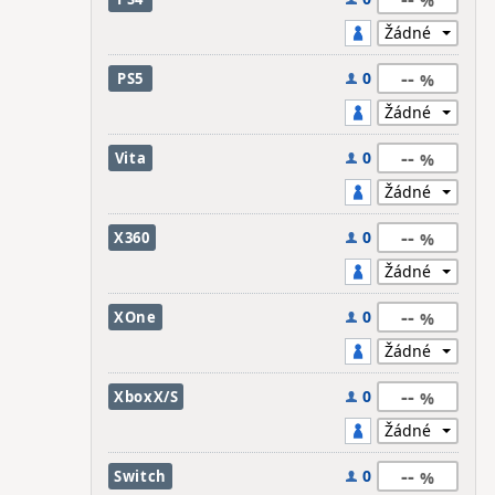
--
0
PS5
--
0
Vita
--
0
X360
--
0
XOne
--
0
XboxX/S
--
0
Switch