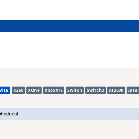
Vita
X360
XOne
XboxX/S
Switch
Switch2
At2600
Intel
ohodnotil.