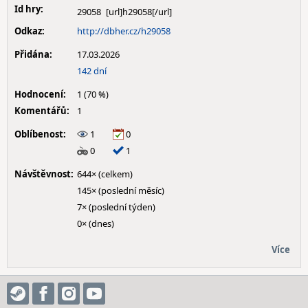
Id hry:
29058
Odkaz:
http://dbher.cz/h29058
Přidána:
17.03.2026
142 dní
Hodnocení:
1 (70 %)
Komentářů:
1
Oblíbenost:
1
0
0
1
Návštěvnost:
644× (celkem)
145× (poslední měsíc)
7× (poslední týden)
0× (dnes)
Více