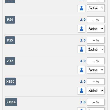
--
PS4
0
--
PS5
0
--
Vita
0
--
X360
0
--
XOne
0