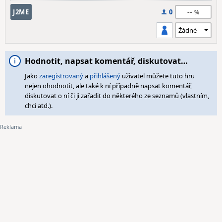
--
J2ME
0
Hodnotit, napsat komentář, diskutovat…
Jako
zaregistrovaný
a
přihlášený
uživatel můžete tuto hru
nejen ohodnotit, ale také k ní případně napsat komentář,
diskutovat o ní či ji zařadit do některého ze seznamů (vlastním,
chci atd.).