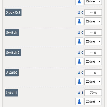
--
XboxX/S
0
--
Switch
0
--
Switch2
0
--
At2600
0
70
Intelli
1