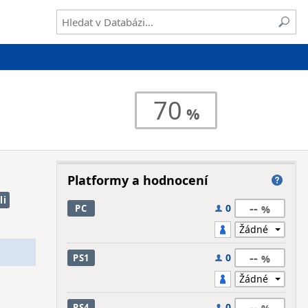
70
Platformy a hodnocení
li
--
0
PC
--
0
PS1
--
0
PS4