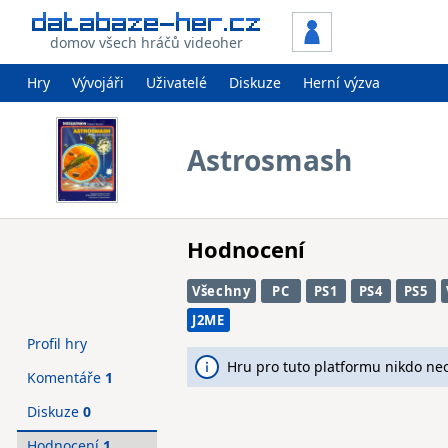
domov všech hráčů videoher
Hry
Vývojáři
Uživatelé
Diskuze
Herní výzva
Astrosmash
Hodnocení
Všechny
PC
PS1
PS4
PS5
J2ME
Profil hry
Hru pro tuto platformu nikdo ne
Komentáře
1
Diskuze
0
Hodnocení
1