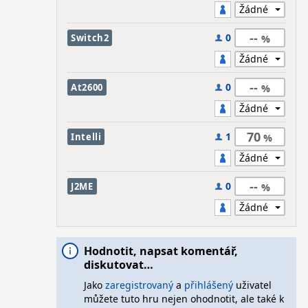
--
0
Switch2
--
0
At2600
70
1
Intelli
--
0
J2ME
Hodnotit, napsat komentář,
diskutovat…
Jako
zaregistrovaný
a
přihlášený
uživatel
můžete tuto hru nejen ohodnotit, ale také k