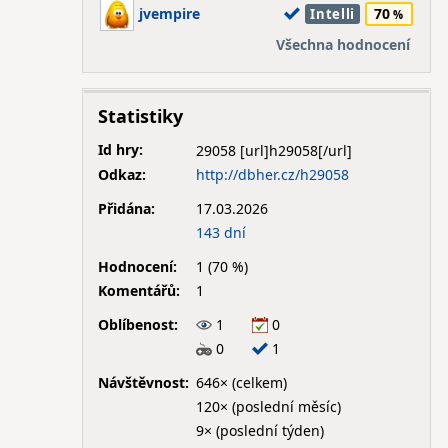
jvempire
70
Intelli
Všechna hodnocení
Statistiky
Id hry:
29058
Odkaz:
http://dbher.cz/h29058
Přidána:
17.03.2026
143 dní
Hodnocení:
1 (70 %)
Komentářů:
1
Oblíbenost:
1
0
0
1
Návštěvnost:
646× (celkem)
120× (poslední měsíc)
9× (poslední týden)