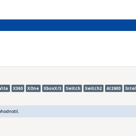
Vita
X360
XOne
XboxX/S
Switch
Switch2
At2600
Intel
ohodnotil.