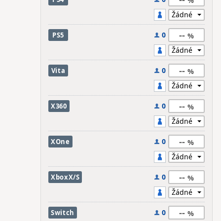
--
0
PS5
--
0
Vita
--
0
X360
--
0
XOne
--
0
XboxX/S
--
0
Switch