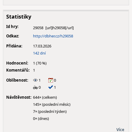
Statistiky
Id hry:
29058
Odkaz:
http://dbher.cz/h29058
Přidána:
17.03.2026
142 dní
Hodnocení:
1 (70 %)
Komentářů:
1
Oblíbenost:
1
0
0
1
Návštěvnost:
644× (celkem)
145× (poslední měsíc)
7× (poslední týden)
0× (dnes)
Více