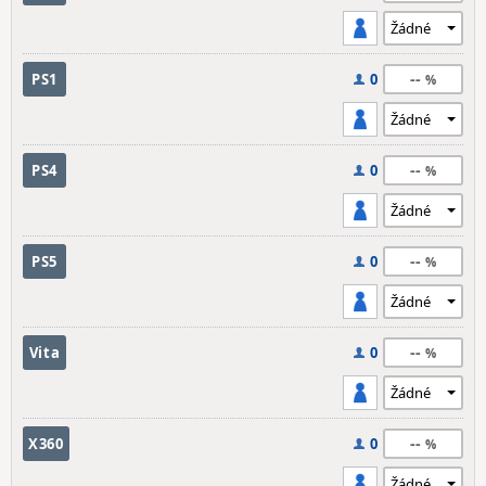
--
PS1
0
--
PS4
0
--
PS5
0
--
Vita
0
--
X360
0