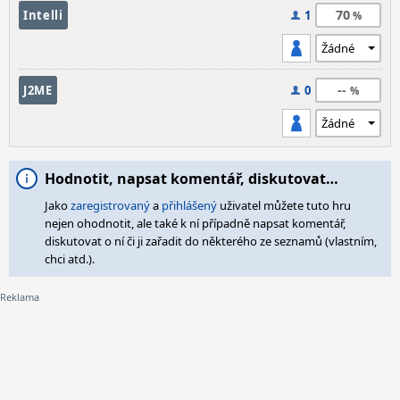
70
Intelli
1
--
J2ME
0
Hodnotit, napsat komentář, diskutovat…
Jako
zaregistrovaný
a
přihlášený
uživatel můžete tuto hru
nejen ohodnotit, ale také k ní případně napsat komentář,
diskutovat o ní či ji zařadit do některého ze seznamů (vlastním,
chci atd.).