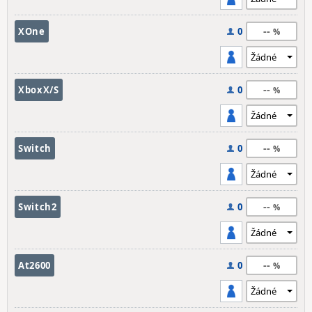
--
XOne
0
--
XboxX/S
0
--
Switch
0
--
Switch2
0
--
At2600
0