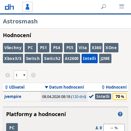
Astrosmash
Hodnocení
Všechny
PC
PS1
PS4
PS5
Vita
X360
XOne
XboxX/S
Switch
Switch2
At2600
Intelli
J2ME
Uživatel
Datum hodnocení
Hodnocení
70
jvempire
08.04.2026 08:18 (
120 dní
)
Intelli
Platformy a hodnocení
--
PC
0