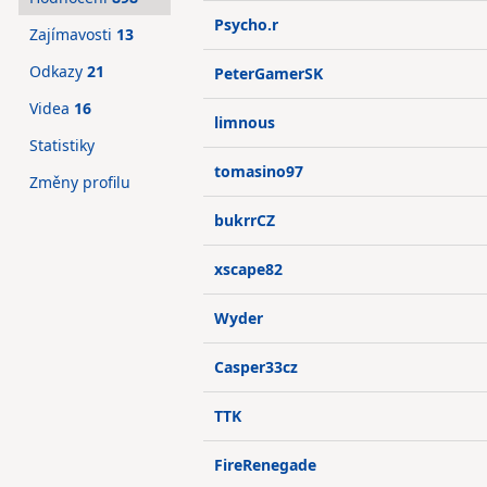
Psycho.r
Zajímavosti
13
Odkazy
21
PeterGamerSK
Videa
16
limnous
Statistiky
tomasino97
Změny profilu
bukrrCZ
xscape82
Wyder
Casper33cz
TTK
FireRenegade