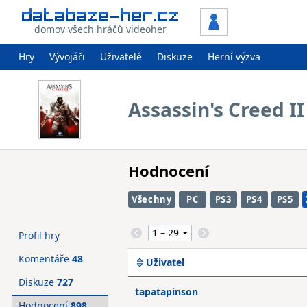
domov všech hráčů videoher
Hry
Vývojáři
Uživatelé
Diskuze
Herní výzva
Assassin's Creed II
Hodnocení
Všechny
PC
PS3
PS4
PS5
Profil hry
Komentáře
48
Uživatel
Diskuze
727
tapatapinson
Hodnocení
898