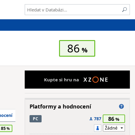
86
Kupte si hru na
Platformy a hodnocení
ocení
86
787
PC
85