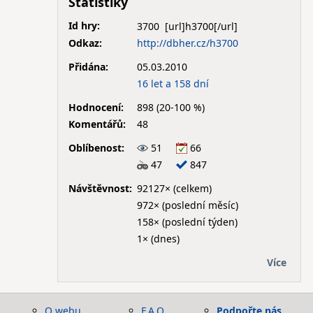
Statistiky
Id hry:
3700
Odkaz:
http://dbher.cz/h3700
Přidána:
05.03.2010
16 let a 158 dní
Hodnocení:
898 (20-100 %)
Komentářů:
48
Oblíbenost:
51
66
47
847
Návštěvnost:
92127× (celkem)
972× (poslední měsíc)
158× (poslední týden)
1× (dnes)
Více
O webu
F.A.Q.
Podpořte nás