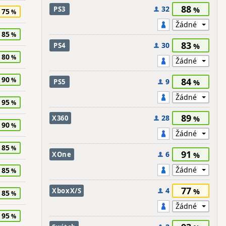
88
32
PS3
75
85
83
30
PS4
80
90
84
9
PS5
95
89
28
X360
90
85
91
6
XOne
85
77
4
XboxX/S
85
95