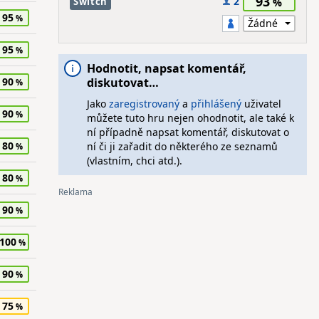
93
2
Switch
95
95
Hodnotit, napsat komentář,
90
diskutovat…
Jako
zaregistrovaný
a
přihlášený
uživatel
90
můžete tuto hru nejen ohodnotit, ale také k
ní případně napsat komentář, diskutovat o
80
ní či ji zařadit do některého ze seznamů
(vlastním, chci atd.).
80
90
100
90
75