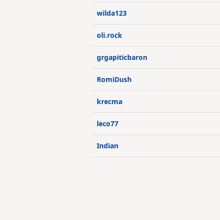
wilda123
oli.rock
grgapiticbaron
RomiDush
krecma
leco77
Indian