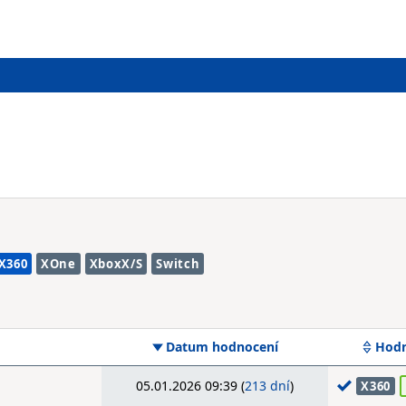
X360
XOne
XboxX/S
Switch
Datum hodnocení
Hodn
05.01.2026 09:39 (
213 dní
)
X360