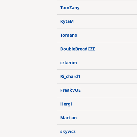
TomZany
KytaM
Tomano
DoubleBreadCZE
czkerim
Ri_chard1
FreakVOE
Hergi
Martian
skywcz