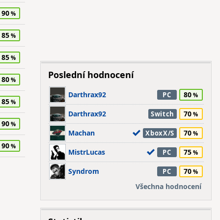
90
85
85
Poslední hodnocení
80
Darthrax92
80
PC
85
Darthrax92
70
Switch
90
Machan
70
XboxX/S
90
MistrLucas
75
PC
Syndrom
70
PC
Všechna hodnocení