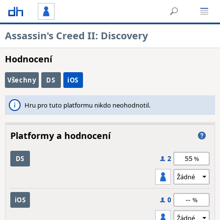
Assassin's Creed II: Discovery
Hodnocení
Všechny
DS
iOS
Hru pro tuto platformu nikdo neohodnotil.
Platformy a hodnocení
55
DS
2
--
iOS
0