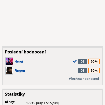
Poslední hodnocení
60
Hergi
DS
50
Fingon
DS
Všechna hodnocení
Statistiky
Id hry:
17235