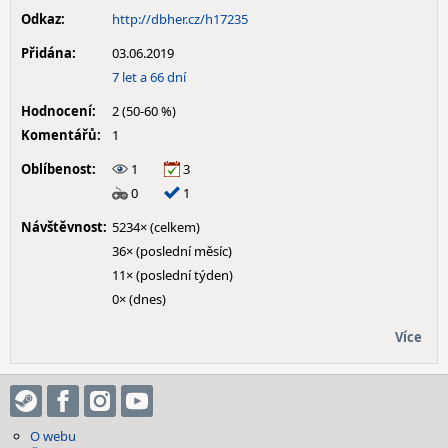
Odkaz:
http://dbher.cz/h17235
Přidána:
03.06.2019
7 let a 66 dní
Hodnocení:
2 (50-60 %)
Komentářů:
1
Oblíbenost:
1
3
0
1
Návštěvnost:
5234× (celkem)
36× (poslední měsíc)
11× (poslední týden)
0× (dnes)
Více
O webu