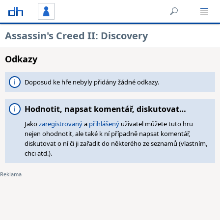
Assassin's Creed II: Discovery
Odkazy
Doposud ke hře nebyly přidány žádné odkazy.
Hodnotit, napsat komentář, diskutovat…
Jako
zaregistrovaný
a
přihlášený
uživatel můžete tuto hru
nejen ohodnotit, ale také k ní případně napsat komentář,
diskutovat o ní či ji zařadit do některého ze seznamů (vlastním,
chci atd.).