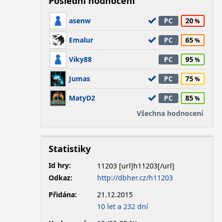
Poslední hodnocení
asenw
20
PC
Emalur
65
PC
Viky88
95
PC
Jumas
75
PC
MatyD2
85
PC
Všechna hodnocení
Statistiky
Id hry:
11203
Odkaz:
http://dbher.cz/h11203
Přidána:
21.12.2015
10 let a 232 dní