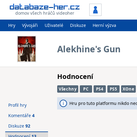
domov všech hráčů videoher
Hry
Vývojáři
Uživatelé
Diskuze
Herní výzva
Alekhine's Gun
Hodnocení
Všechny
PC
PS4
PS5
XOne
Hru pro tuto platformu nikdo ne
Profil hry
Komentáře
4
Diskuze
92
Hodnocení
13