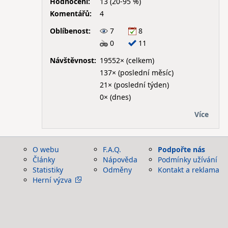
Hodnocení:
13 (20-95 %)
Komentářů:
4
Oblíbenost:
7
8
0
11
Návštěvnost:
19552× (celkem)
137× (poslední měsíc)
21× (poslední týden)
0× (dnes)
Více
O webu
F.A.Q.
Podpořte nás
Články
Nápověda
Podmínky užívání
Statistiky
Odměny
Kontakt a reklama
Herní výzva