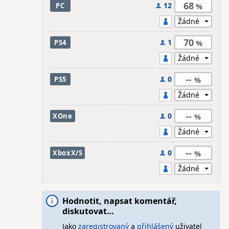
68
12
PC
70
1
PS4
--
0
PS5
--
0
XOne
--
0
XboxX/S
Hodnotit, napsat komentář,
diskutovat…
Jako
zaregistrovaný
a
přihlášený
uživatel