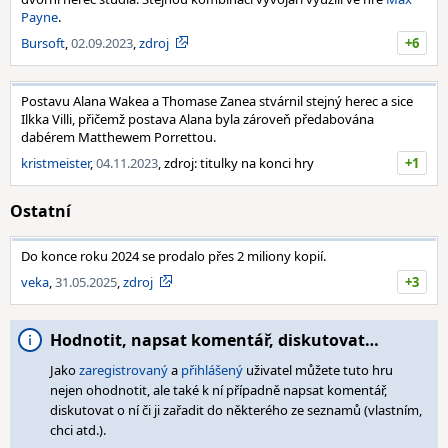
Payne
.
Bursoft
,
02.09.2023
,
zdroj
+6
Postavu Alana Wakea a Thomase Zanea stvárnil stejný herec a sice
Ilkka Villi, přičemž postava Alana byla zároveň předabována
dabérem Matthewem Porrettou.
kristmeister
,
04.11.2023
, zdroj: titulky na konci hry
+1
Ostatní
Do konce roku 2024 se prodalo přes 2 miliony kopií.
veka
,
31.05.2025
,
zdroj
+3
Hodnotit, napsat komentář, diskutovat…
Jako
zaregistrovaný
a
přihlášený
uživatel můžete tuto hru
nejen ohodnotit, ale také k ní případně napsat komentář,
diskutovat o ní či ji zařadit do některého ze seznamů (vlastním,
chci atd.).