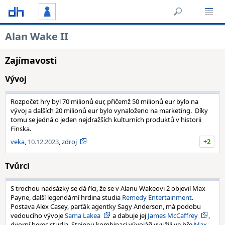
Alan Wake II
Zajímavosti
Vývoj
Rozpočet hry byl 70 milionů eur, přičemž 50 milionů eur bylo na
vývoj a dalších 20 milionů eur bylo vynaloženo na marketing. Díky
tomu se jedná o jeden nejdražších kulturních produktů v historii
Finska.
veka
,
10.12.2023
,
zdroj
+2
Tvůrci
S trochou nadsázky se dá říci, že se v Alanu Wakeovi 2 objevil Max
Payne, další legendární hrdina studia
Remedy Entertainment
.
Postava Alex Casey, parťák agentky Sagy Anderson, má podobu
vedoucího vývoje
Sama Lakea
a dabuje jej
James McCaffrey
,
dvorní herec studia. Stejnou kombinaci vývojáři využili ve hře
Max