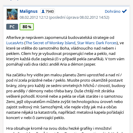
Malignus
7940
Dohráno
08.02.2012 12:12
(poslední úprava 08.02.2012 14:52)
80
PC
Afterlive je neprávem zapomenutá budovatelská strategie od
LucasArts
(
The Secret of Monkey Island
,
Star Wars: Dark Forces
), ve
které se vtělíte do samotného Boha, vládnoucího nad nebem i
peklem. Cílem hry je vybudovat prosperující nebe a peklo, nad
kterým každá duše zaplesá (či v případě pekla zanaříká). V tom vám
pomáhají vaši dva rádci: anděl Aria a démon Jasper.
Na začátku hry vidíte jen malou planetu Zemi uprostřed a nad ní /
pod ní zcela prázdné nebe / peklo. Musíte proto okamžitě postavit
brány, zóny pro každý ze sedmi smrtelných hříchů / ctností, budovy
pro anděly / démony nebo třeba bary. Duše chtějí mít zkrátka
veškeré pohodlí. Kromě nebe a pekla se však staráte i o samotnou
Zemi, jejíž obyvatelům můžete zvýšit technologickou úroveň nebo
zajistit světový mír. Samozřejmě, vše nejde vždy jak má a občas
nastane nějaká ta katastrofa, například: metalová kapela pořádající
koncert v nebi či zamrzající peklo.
Hra obsahuje kromě na svou dobu hezké grafiky i množství