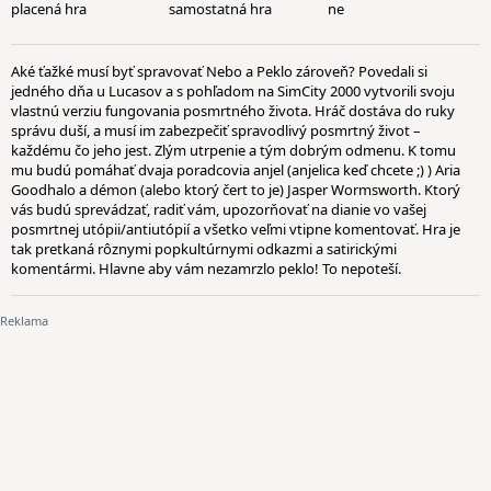
placená hra
samostatná hra
ne
Aké ťažké musí byť spravovať Nebo a Peklo zároveň? Povedali si
jedného dňa u Lucasov a s pohľadom na SimCity 2000 vytvorili svoju
vlastnú verziu fungovania posmrtného života. Hráč dostáva do ruky
správu duší, a musí im zabezpečiť spravodlivý posmrtný život –
každému čo jeho jest. Zlým utrpenie a tým dobrým odmenu. K tomu
mu budú pomáhať dvaja poradcovia anjel (anjelica keď chcete ;) ) Aria
Goodhalo a démon (alebo ktorý čert to je) Jasper Wormsworth. Ktorý
vás budú sprevádzať, radiť vám, upozorňovať na dianie vo vašej
posmrtnej utópii/antiutópií a všetko veľmi vtipne komentovať. Hra je
tak pretkaná rôznymi popkultúrnymi odkazmi a satirickými
komentármi. Hlavne aby vám nezamrzlo peklo! To nepoteší.