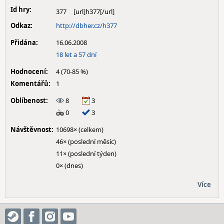
Id hry:
377
Odkaz:
http://dbher.cz/h377
Přidána:
16.06.2008
18 let a 57 dní
Hodnocení:
4 (70-85 %)
Komentářů:
1
Oblíbenost:
8
3
0
3
Návštěvnost:
10698× (celkem)
46× (poslední měsíc)
11× (poslední týden)
0× (dnes)
Více