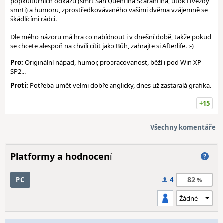
popkulturních odkazů (smrt San Quentina Scarantina, útok Hvězdy
smrti) a humoru, zprostředkovávaného vašimi dvěma vzájemně se
škádlícími rádci.
Dle mého názoru má hra co nabídnout i v dnešní době, takže pokud
se chcete alespoň na chvíli cítit jako Bůh, zahrajte si Afterlife. :-)
Pro:
Originální nápad, humor, propracovanost, běží i pod Win XP
SP2...
Proti:
Potřeba umět velmi dobře anglicky, dnes už zastaralá grafika.
+15
Všechny komentáře
Platformy a hodnocení
82
PC
4