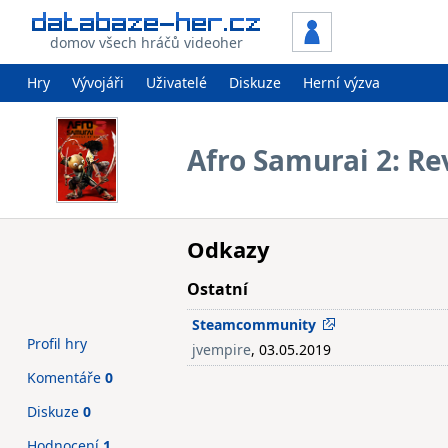
domov všech hráčů videoher
Hry
Vývojáři
Uživatelé
Diskuze
Herní výzva
Afro Samurai 2: R
Odkazy
Ostatní
Steamcommunity
Profil hry
jvempire
, 03.05.2019
Komentáře
0
Diskuze
0
Hodnocení
1