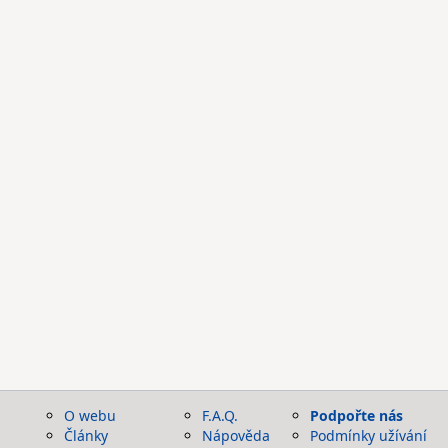
O webu
F.A.Q.
Podpořte nás
Články
Nápověda
Podmínky užívání