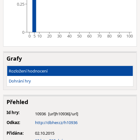
0.25
0
0
5
10
20
30
40
50
60
70
80
90
100
Grafy
Rozložení hodnocení
Dohrání hry
Přehled
Id hry:
10936
Odkaz:
http://dbher.cz/h10936
Přidána:
02.10.2015