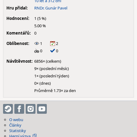
10 let a 312 dní
Hru přidal:
RNDr. Gunár Pavel
Hodnocení:
1 (5 %)
5.00 %
Komentářů:
0
Oblíbenost:
1
2
0
0
Návštěvnost:
6856× (celkem)
9× (poslední měsíc)
1× (poslední týden)
0× (dnes)
Průměrně 1.73× za den
O webu
Články
Statistiky
Herní výzva