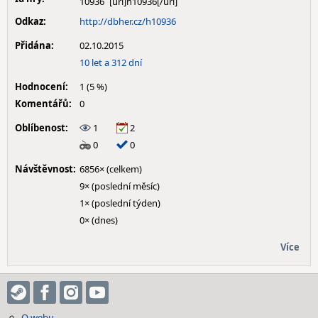
10936
Odkaz:
http://dbher.cz/h10936
Přidána:
02.10.2015
10 let a 312 dní
Hodnocení:
1 (5 %)
Komentářů:
0
Oblíbenost:
1
2
0
0
Návštěvnost:
6856× (celkem)
9× (poslední měsíc)
1× (poslední týden)
0× (dnes)
Více
O webu