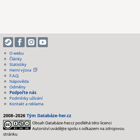
O webu
Články
Statistiky
Herní výzva
F.A.Q.
Nápověda
Odměny
Podpořte nás
Podmínky užívání
Kontakt a reklama
2008–2026
Tým Databáze-her.cz
Obsah Databáze-her.cz podléhá této licenci
Autorství uvádějte spolu s odkazem na zdrojovou
stránku