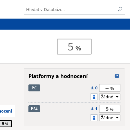
5
Platformy a hodnocení
--
0
PC
5
1
PS4
ocení
5