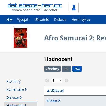
domov všech hráčů videoher
Hry
Vývojáři
Uživatelé
Diskuze
Herní výzva
Afro Samurai 2: R
Hodnocení
Všechny
PC
PS4
Profil hry
Komentáře
0
Uživatel
Diskuze
0
FildasCZ
Hodnocení
1