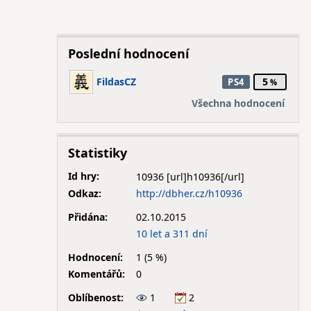
Poslední hodnocení
FildasCZ
5
PS4
Všechna hodnocení
Statistiky
Id hry:
10936
Odkaz:
http://dbher.cz/h10936
Přidána:
02.10.2015
10 let a 311 dní
Hodnocení:
1 (5 %)
Komentářů:
0
Oblíbenost:
1
2