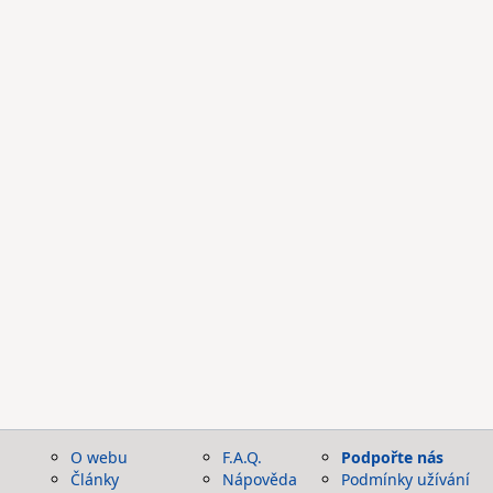
O webu
F.A.Q.
Podpořte nás
Články
Nápověda
Podmínky užívání