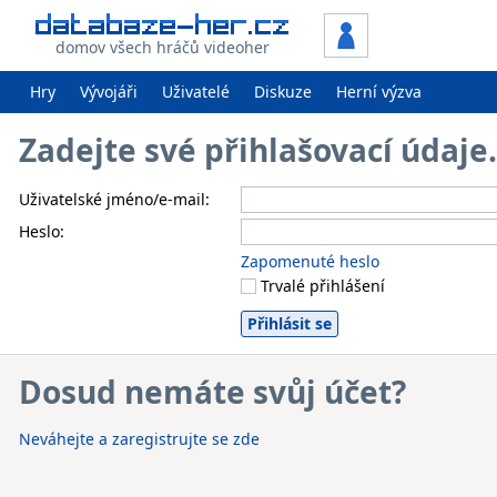
domov všech hráčů videoher
Hry
Vývojáři
Uživatelé
Diskuze
Herní výzva
Zadejte své přihlašovací údaj
Uživatelské jméno/e-mail:
Heslo:
Zapomenuté heslo
Trvalé přihlášení
Dosud nemáte svůj účet?
Neváhejte a zaregistrujte se zde