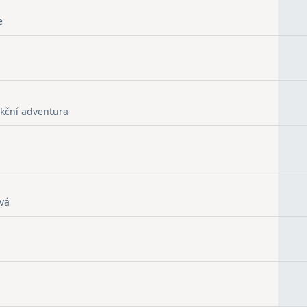
e
kční adventura
vá