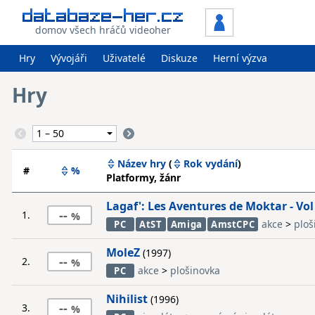
domov všech hráčů videoher
Hry
Vývojáři
Uživatelé
Diskuze
Herní výzva
Hry
Název hry
(
Rok vydání
)
#
%
Platformy, žánr
Lagaf': Les Aventures de Moktar - Vol
--
1.
akce
>
ploš
PC
AtST
Amiga
AmstCPC
MoleZ
(1997)
--
2.
akce
>
plošinovka
PC
Nihilist
(1996)
--
3.