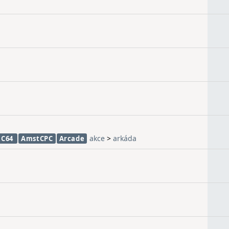
akce
>
arkáda
C64
AmstCPC
Arcade