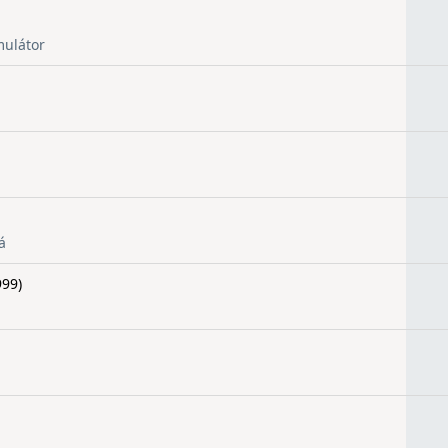
mulátor
á
99)