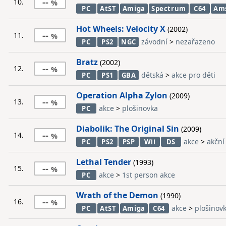
--
10.
PC
AtST
Amiga
Spectrum
C64
Am
Hot Wheels: Velocity X
(2002)
--
11.
závodní
>
nezařazeno
PC
PS2
NGC
Bratz
(2002)
--
12.
dětská
>
akce pro děti
PC
PS1
GBA
Operation Alpha Zylon
(2009)
--
13.
akce
>
plošinovka
PC
Diabolik: The Original Sin
(2009)
--
14.
akce
>
akční
PC
PS2
PSP
Wii
DS
Lethal Tender
(1993)
--
15.
akce
>
1st person akce
PC
Wrath of the Demon
(1990)
--
16.
akce
>
plošinov
PC
AtST
Amiga
C64