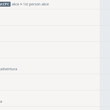
akce
>
1st person akce
stCPC
 adventura
ka