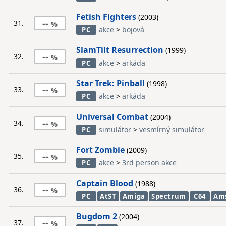
Fetish Fighters
(2003)
--
31.
akce
>
bojová
PC
SlamTilt Resurrection
(1999)
--
32.
akce
>
arkáda
PC
Star Trek: Pinball
(1998)
--
33.
akce
>
arkáda
PC
Universal Combat
(2004)
--
34.
simulátor
>
vesmírný simulátor
PC
Fort Zombie
(2009)
--
35.
akce
>
3rd person akce
PC
Captain Blood
(1988)
--
36.
PC
AtST
Amiga
Spectrum
C64
Am
Bugdom 2
(2004)
--
37.