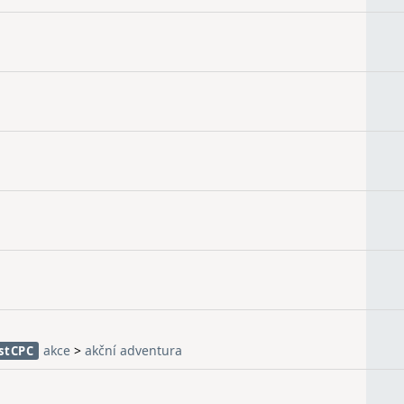
akce
>
akční adventura
stCPC