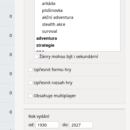
arkáda
plošinovka
0
akční adventura
stealth akce
survival
0
adventura
strategie
RPG
0
Žánry mohou být i sekundární
logická
simulátor
Upřesnit formu hry
závodní
0
sportovní
Upřesnit rozsah hry
hudební
0
online
Obsahuje multiplayer
dětská
0
Rok vydání
od:
do: