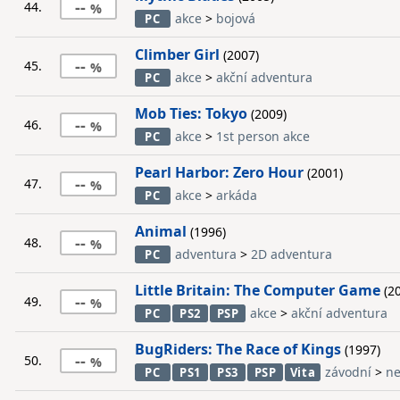
--
44.
akce
>
bojová
PC
Climber Girl
(2007)
--
45.
akce
>
akční adventura
PC
Mob Ties: Tokyo
(2009)
--
46.
akce
>
1st person akce
PC
Pearl Harbor: Zero Hour
(2001)
--
47.
akce
>
arkáda
PC
Animal
(1996)
--
48.
adventura
>
2D adventura
PC
Little Britain: The Computer Game
(20
--
49.
akce
>
akční adventura
PC
PS2
PSP
BugRiders: The Race of Kings
(1997)
--
50.
závodní
>
ne
PC
PS1
PS3
PSP
Vita