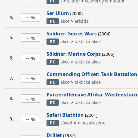
simulátor
>
vesmírný simulátor
PC
Ser Ulum
(2000)
--
4.
akce
>
arkáda
PC
Söldner: Secret Wars
(2004)
--
5.
akce
>
taktická akce
PC
Söldner: Marine Corps
(2005)
--
6.
akce
>
taktická akce
PC
Commanding Officer: Tank Battalion 
--
7.
akce
>
taktická akce
PC
Panzeroffensive Afrika: Wüstensturm
--
8.
akce
>
taktická akce
PC
Safari Biathlon
(2001)
--
9.
závodní
>
nezařazeno
PC
Driller
(1987)