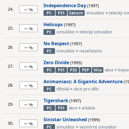
Independence Day
(1997)
--
24.
simulátor
>
letecký si
PC
PS1
Saturn
Helicops
(1997)
--
25.
simulátor
>
letecký simulátor
PC
No Respect
(1997)
--
26.
simulátor
>
nezařazeno
PC
Zero Divide
(1995)
--
27.
akce
>
bojov
PC
PS1
PS3
PSP
Vita
Animaniacs: A Gigantic Adventure
(19
--
28.
dětská
>
akce pro děti
PC
Tigershark
(1997)
--
29.
akce
>
arkáda
PC
PS1
Sinistar Unleashed
(1999)
--
30.
simulátor
>
vesmírný simulátor
PC