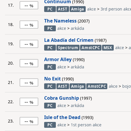
Continuum
(1990)
--
17.
akce
>
3rd person akc
PC
AtST
Amiga
The Nameless
(2007)
--
18.
akce
>
arkáda
PC
La Abadía del Crimen
(1987)
--
19.
akce
>
a
PC
Spectrum
AmstCPC
MSX
Armor Alley
(1990)
--
20.
akce
>
arkáda
PC
No Exit
(1990)
--
21.
akce
>
bojo
PC
AtST
Amiga
AmstCPC
Cobra Gunship
(1997)
--
22.
akce
>
arkáda
PC
Isle of the Dead
(1993)
--
23.
akce
>
1st person akce
PC