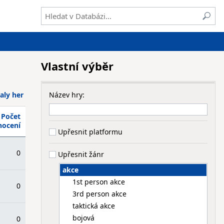
Vlastní výběr
aly her
Název hry:
Počet
nocení
Upřesnit platformu
0
Upřesnit žánr
akce
1st person akce
0
3rd person akce
taktická akce
bojová
0