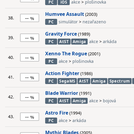
akce
>
plošinovka
PC
iOS
Humvee Assault
(2003)
--
38.
simulátor
>
nezařazeno
PC
Gravity Force
(1989)
--
39.
akce
>
arkáda
PC
AtST
Amiga
Xenno The Rogue
(2001)
--
40.
akce
>
plošinovka
PC
Action Fighter
(1986)
--
41.
PC
SegaMS
AtST
Amiga
Spectrum
Blade Warrior
(1991)
--
42.
akce
>
bojová
PC
AtST
Amiga
Astro Fire
(1994)
--
43.
akce
>
arkáda
PC
Mythic Blades
(2005)