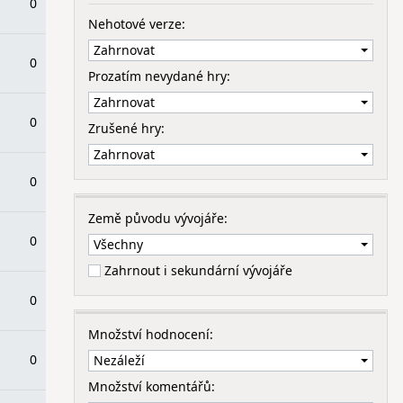
0
Nehotové verze:
0
Prozatím nevydané hry:
0
Zrušené hry:
0
Země původu vývojáře:
0
Zahrnout i sekundární vývojáře
0
Množství hodnocení:
0
Množství komentářů: