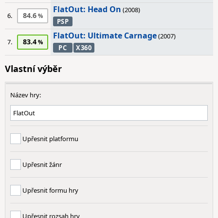
FlatOut: Head On
(2008)
84.6
6.
PSP
FlatOut: Ultimate Carnage
(2007)
83.4
7.
PC
X360
Vlastní výběr
Název hry:
Upřesnit platformu
Upřesnit žánr
Upřesnit formu hry
Upřesnit rozsah hry