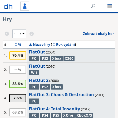
Hry
Zobrazit obaly her
#
%
Název hry
(
Rok vydání
)
FlatOut
(2004)
76.4
1.
PC
PS2
Xbox
X360
FlatOut
(2010)
--
2.
Wii
FlatOut 2
(2006)
83.6
3.
PC
PS2
Xbox
FlatOut 3: Chaos & Destruction
(2011)
7.6
4.
PC
FlatOut 4: Total Insanity
(2017)
63.2
5.
PC
PS4
PS5
XOne
XboxX/S