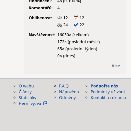
Hodnocení:
46 (0-100 %)
Komentářů:
4
Oblíbenost:
12
12
24
22
Návštěvnost:
16050× (celkem)
172× (poslední měsíc)
65× (poslední týden)
0× (dnes)
Více
O webu
F.A.Q.
Podpořte nás
Články
Nápověda
Podmínky užívání
Statistiky
Odměny
Kontakt a reklama
Herní výzva