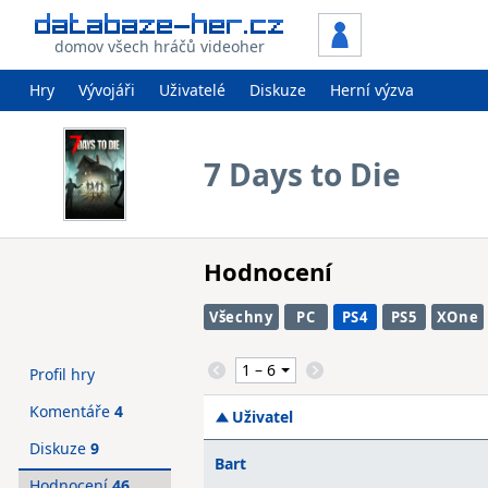
domov všech hráčů videoher
Hry
Vývojáři
Uživatelé
Diskuze
Herní výzva
7 Days to Die
Hodnocení
Všechny
PC
PS4
PS5
XOne
Profil hry
Komentáře
4
Uživatel
Diskuze
9
Bart
Hodnocení
46