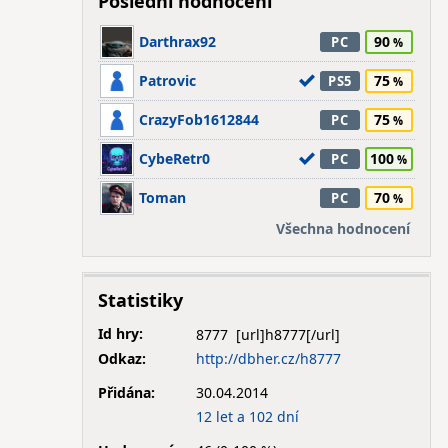
Poslední hodnocení
Darthrax92
90
PC
Patrovic
75
PS5
CrazyFob1612844
75
PC
CybeRetr0
100
PC
Toman
70
PC
Všechna hodnocení
Statistiky
Id hry:
8777
Odkaz:
http://dbher.cz/h8777
Přidána:
30.04.2014
12 let a 102 dní