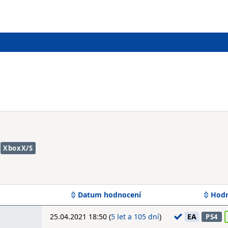
XboxX/S
Datum hodnocení
Hodn
25.04.2021 18:50 (
5 let a 105 dní
)
EA
PS4