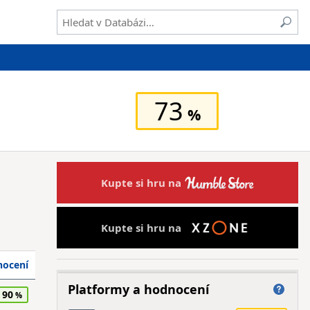
73
Kupte si hru na
Kupte si hru na
ocení
Platformy a hodnocení
90