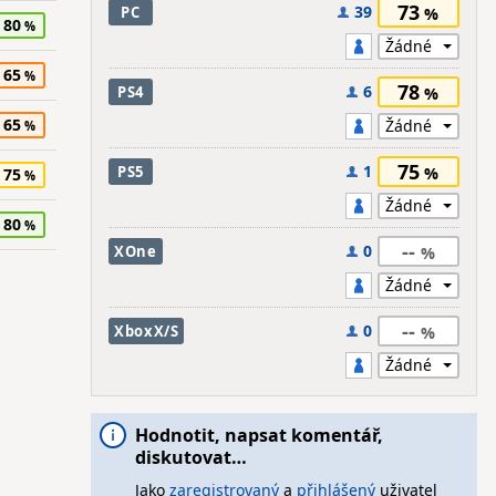
73
39
PC
80
65
78
6
PS4
65
75
1
PS5
75
80
--
0
XOne
--
0
XboxX/S
Hodnotit, napsat komentář,
diskutovat…
Jako
zaregistrovaný
a
přihlášený
uživatel