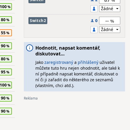
100
80
--
0
Switch2
55
90
Hodnotit, napsat komentář,
diskutovat…
80
Jako
zaregistrovaný
a
přihlášený
uživatel
můžete tuto hru nejen ohodnotit, ale také k
95
ní případně napsat komentář, diskutovat o
ní či ji zařadit do některého ze seznamů
100
(vlastním, chci atd.).
90
90