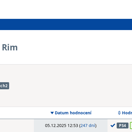
s Rim
tch2
Datum hodnocení
Hodn
05.12.2025 12:53 (
247 dní
)
PS4