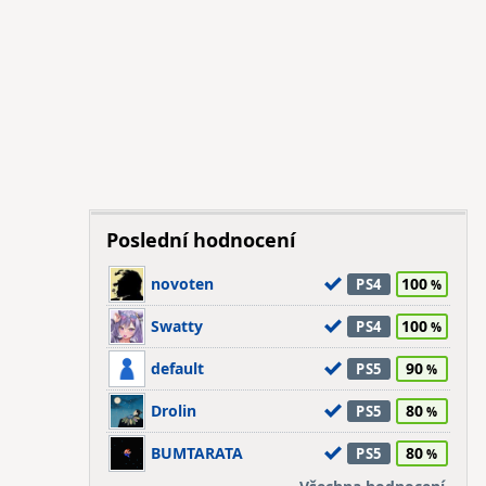
Poslední hodnocení
novoten
100
PS4
Swatty
100
PS4
default
90
PS5
Drolin
80
PS5
BUMTARATA
80
PS5