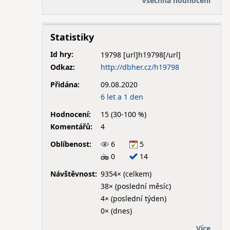
Všechna hodnocení
Statistiky
Id hry:
19798
Odkaz:
http://dbher.cz/h19798
Přidána:
09.08.2020
6 let a 1 den
Hodnocení:
15 (30-100 %)
Komentářů:
4
Oblíbenost:
6
5
0
14
Návštěvnost:
9354× (celkem)
38× (poslední měsíc)
4× (poslední týden)
0× (dnes)
Více