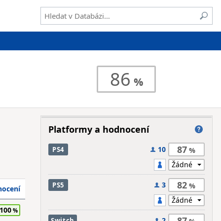
86
Platformy a hodnocení
87
10
PS4
82
3
PS5
ocení
100
87
2
Switch