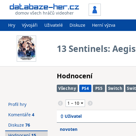
domov všech hráčů videoher
Hry
Vývojáři
Uživatelé
Diskuze
Herní výzva
13 Sentinels: Aegi
Hodnocení
Všechny
PS4
PS5
Switch
Swi
Profil hry
Komentáře
4
Uživatel
Diskuze
76
novoten
Hodnocení
15