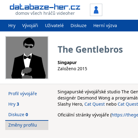
domov všech hráčů videoher
Hry
Vývojáři
Uživatelé
Diskuze
Herní výzva
The Gentlebros
Singapur
Založeno 2015
Singapurské vývojářské studio The Gentl
Profil vývojáře
designér Desmond Wong a programátoř
Hry
3
Slashy Hero,
Cat Quest
nebo
Cat Quest
Diskuze
0
Oficiální stránky vývojáře (
https://theg
Změny profilu