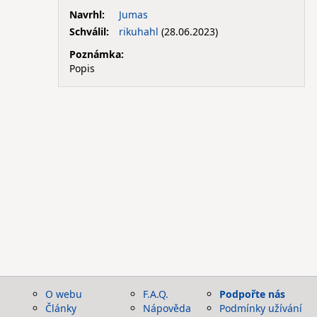
Navrhl:
Jumas
Schválil:
rikuhahl
(28.06.2023)
Poznámka:
Popis
O webu
F.A.Q.
Podpořte nás
Články
Nápověda
Podmínky užívání