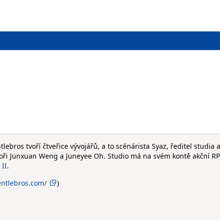
ebros tvoří čtveřice vývojářů, a to scénárista Syaz, ředitel studia 
i Junxuan Weng a Juneyee Oh. Studio má na svém kontě akční R
 II
.
entlebros.com/
)