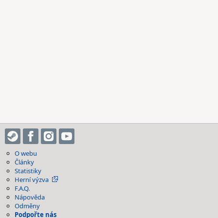
O webu
Články
Statistiky
Herní výzva
F.A.Q.
Nápověda
Odměny
Podpořte nás