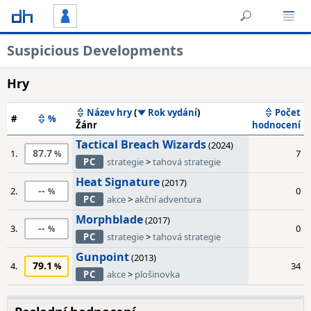
Suspicious Developments
Hry
Název hry
(
Rok vydání
)
Počet
#
%
Žánr
hodnocení
Tactical Breach Wizards
(2024)
87.7
1.
7
PC
strategie
>
tahová strategie
Heat Signature
(2017)
--
2.
0
PC
akce
>
akční adventura
Morphblade
(2017)
--
3.
0
PC
strategie
>
tahová strategie
Gunpoint
(2013)
79.1
4.
34
PC
akce
>
plošinovka