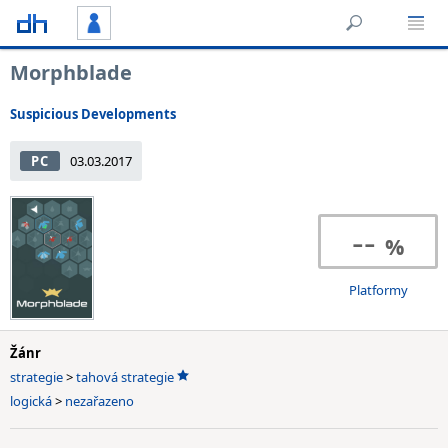
Morphblade
Suspicious Developments
PC
03.03.2017
--
Platformy
Žánr
strategie
>
tahová strategie
logická
>
nezařazeno