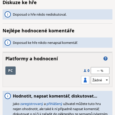
Diskuze ke hře
Doposud o hře nikdo nediskutoval.
Nejlépe hodnocené komentáře
Doposud ke hře nikdo nenapsal komentář.
Platformy a hodnocení
--
PC
0
Hodnotit, napsat komentář, diskutovat…
Jako
zaregistrovaný
a
přihlášený
uživatel můžete tuto hru
nejen ohodnotit, ale také k ní případně napsat komentář,
diskutovat o ní či ji zařadit do některého ze seznamů (vlastním,