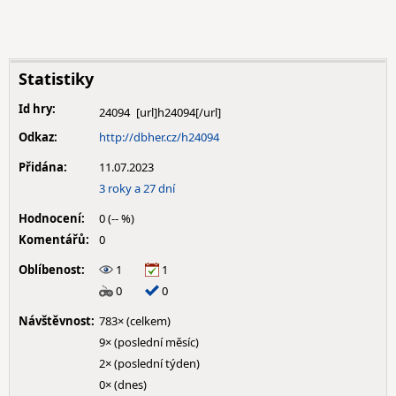
Statistiky
Id hry:
24094
Odkaz:
http://dbher.cz/h24094
Přidána:
11.07.2023
3 roky a 27 dní
Hodnocení:
0 (-- %)
Komentářů:
0
Oblíbenost:
1
1
0
0
Návštěvnost:
783× (celkem)
9× (poslední měsíc)
2× (poslední týden)
0× (dnes)