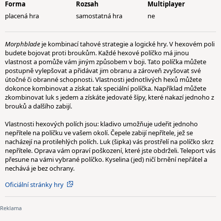
Forma
Rozsah
Multiplayer
placená hra
samostatná hra
ne
Morphblade
je kombinací tahové strategie a logické hry. V hexovém poli
budete bojovat proti broukům. Každé hexové políčko má jinou
vlastnost a pomůže vám jiným způsobem v boji. Tato políčka můžete
postupně vylepšovat a přidávat jim obranu a zároveň zvyšovat své
útočné či obranné schopnosti. Vlastnosti jednotlivých hexů můžete
dokonce kombinovat a získat tak speciální políčka. Například můžete
zkombinovat luk s jedem a získáte jedovaté šípy, které nakazí jednoho z
brouků a dalšího zabijí.
Vlastnosti hexových polích jsou: kladivo umožňuje udeřit jednoho
nepřítele na políčku ve vašem okolí. Čepele zabijí nepřítele, jež se
nacházejí na protilehlých polích. Luk (šipka) vás prostřelí na políčko skrz
nepřítele. Oprava vám opraví poškození, které jste obdrželi. Teleport vás
přesune na vámi vybrané políčko. Kyselina (jed) ničí brnění nepřátel a
nechává je bez ochrany.
Oficiální stránky hry