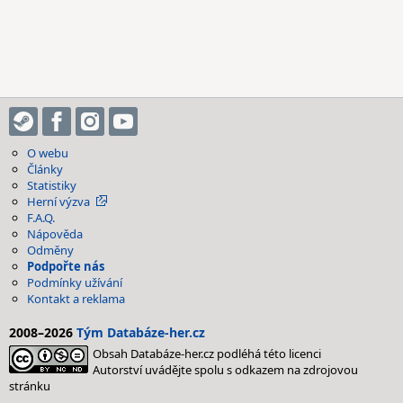
O webu
Články
Statistiky
Herní výzva
F.A.Q.
Nápověda
Odměny
Podpořte nás
Podmínky užívání
Kontakt a reklama
2008–2026
Tým Databáze-her.cz
Obsah Databáze-her.cz podléhá této licenci
Autorství uvádějte spolu s odkazem na zdrojovou
stránku