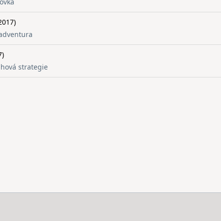
novka
2017)
 adventura
7)
ahová strategie