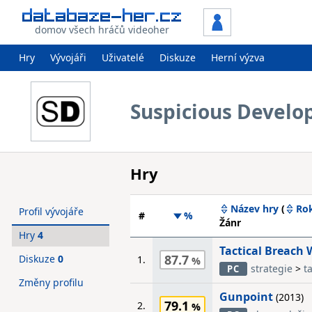
domov všech hráčů videoher
Hry
Vývojáři
Uživatelé
Diskuze
Herní výzva
Suspicious Devel
Hry
Název hry
(
Ro
Profil vývojáře
#
%
Žánr
Hry
4
Tactical Breach 
87.7
Diskuze
0
1.
strategie
>
t
PC
Změny profilu
Gunpoint
(2013)
79.1
2.