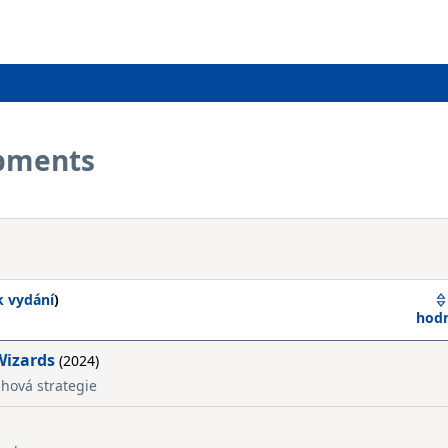
opments
k vydání
)
hod
Wizards
(2024)
ahová strategie