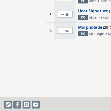
akce
>
ploši
PC
Heat Signature
(
--
3.
akce
>
akční
PC
Morphblade
(201
--
4.
strategie
>
t
PC