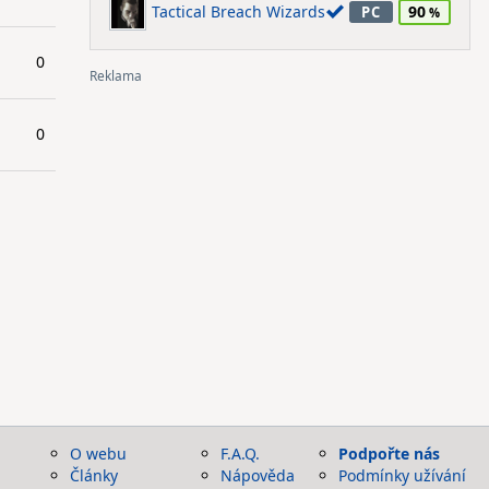
Tactical Breach Wizards
90
PC
0
0
O webu
F.A.Q.
Podpořte nás
Články
Nápověda
Podmínky užívání