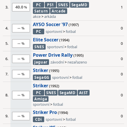
PC
PS1
SNES
SegaMD
40.0
3.
1
Saturn
Arcade
akce
>
arkáda
AYSO Soccer '97
(1997)
--
4.
0
PC
sportovní
>
fotbal
Elite Soccer
(1994)
--
5.
0
SNES
sportovní
>
fotbal
Power Drive Rally
(1995)
--
6.
0
Jaguar
závodní
>
nezařazeno
Striker
(1995)
--
7.
0
SegaGG
sportovní
>
fotbal
Striker
(1992)
PC
SNES
SegaMD
AtST
--
8.
0
Amiga
sportovní
>
fotbal
Striker Pro
(1994)
--
9.
0
CDi
sportovní
>
fotbal