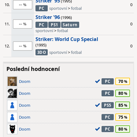
Striker '95
(1995)
--
10.
0
PC
sportovní
>
fotbal
Striker '96
(1996)
--
11.
0
PC
PS1
Saturn
sportovní
>
fotbal
Striker: World Cup Special
(1995)
--
12.
0
3DO
sportovní
>
fotbal
Poslední hodnocení
70
Doom
PC
80
Doom
PC
85
Doom
PS5
75
Doom
PC
80
Doom
PC