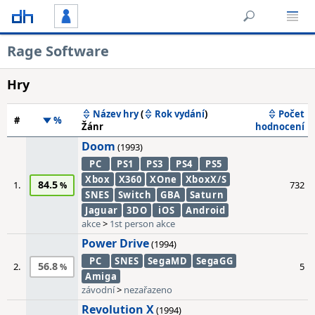
Rage Software
Hry
Název hry
(
Rok vydání
)
Počet
#
%
Žánr
hodnocení
Doom
(1993)
PC
PS1
PS3
PS4
PS5
Xbox
X360
XOne
XboxX/S
84.5
1.
732
SNES
Switch
GBA
Saturn
Jaguar
3DO
iOS
Android
akce
>
1st person akce
Power Drive
(1994)
PC
SNES
SegaMD
SegaGG
56.8
2.
5
Amiga
závodní
>
nezařazeno
Revolution X
(1994)