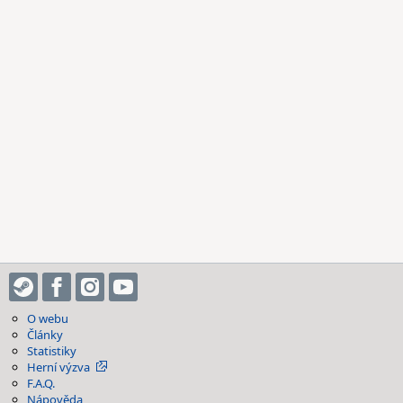
O webu
Články
Statistiky
Herní výzva
F.A.Q.
Nápověda