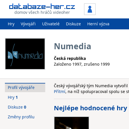
domov všech hráčů videoher
Hry
Vývojáři
Uživatelé
Diskuze
Herní výzva
Numedia
Česká republika
Založeno 1997, zrušeno 1999
Český vývojářský tým Numedia vytvořil
Profil vývojáře
Přítmí
, na níž spolupracoval spolu se
Hry
1
Nejlépe hodnocené hry
Diskuze
0
Změny profilu