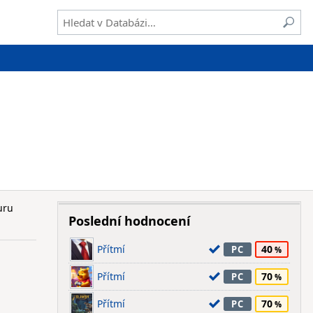
uru
Poslední hodnocení
Přítmí
40
PC
Přítmí
70
PC
Přítmí
70
PC