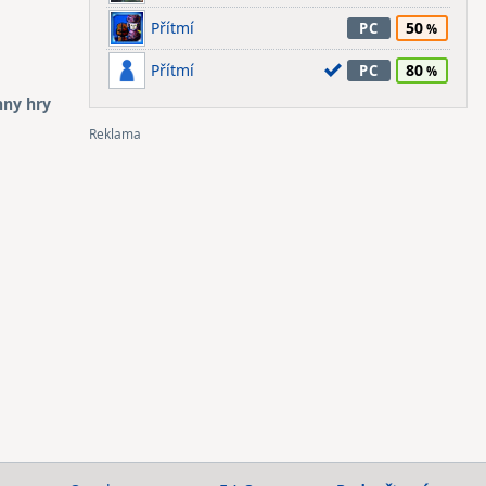
Přítmí
50
PC
Přítmí
80
PC
hny hry