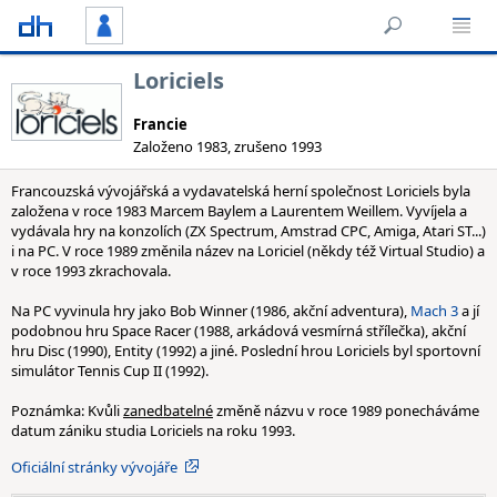
Loriciels
Francie
Založeno 1983, zrušeno 1993
Francouzská vývojářská a vydavatelská herní společnost Loriciels byla
založena v roce 1983 Marcem Baylem a Laurentem Weillem. Vyvíjela a
vydávala hry na konzolích (ZX Spectrum, Amstrad CPC, Amiga, Atari ST...)
i na PC. V roce 1989 změnila název na Loriciel (někdy též Virtual Studio) a
v roce 1993 zkrachovala.
Na PC vyvinula hry jako Bob Winner (1986, akční adventura),
Mach 3
a jí
podobnou hru Space Racer (1988, arkádová vesmírná střílečka), akční
hru Disc (1990), Entity (1992) a jiné. Poslední hrou Loriciels byl sportovní
simulátor Tennis Cup II (1992).
Poznámka: Kvůli
zanedbatelné
změně názvu v roce 1989 ponecháváme
datum zániku studia Loriciels na roku 1993.
Oficiální stránky vývojáře