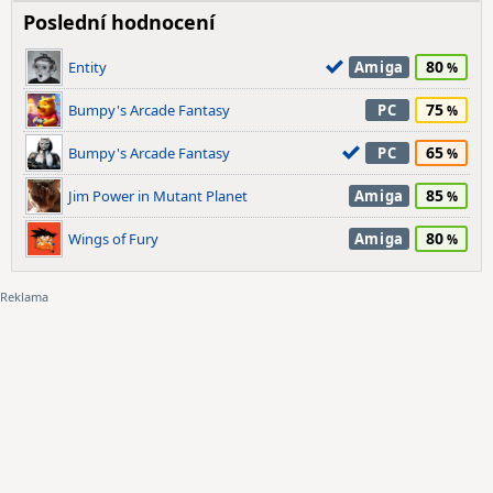
Poslední hodnocení
80
Entity
Amiga
75
Bumpy's Arcade Fantasy
PC
65
Bumpy's Arcade Fantasy
PC
85
Jim Power in Mutant Planet
Amiga
80
Wings of Fury
Amiga