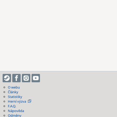
O webu
Články
Statistiky
Herní výzva
F.A.Q.
Nápověda
Odměny