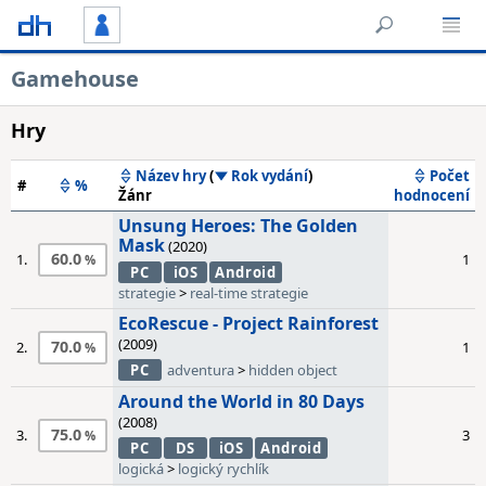
Gamehouse
Hry
Název hry
(
Rok vydání
)
Počet
#
%
Žánr
hodnocení
Unsung Heroes: The Golden
Mask
(2020)
60.0
1.
1
PC
iOS
Android
strategie
>
real-time strategie
EcoRescue - Project Rainforest
(2009)
70.0
2.
1
PC
adventura
>
hidden object
Around the World in 80 Days
(2008)
75.0
3.
3
PC
DS
iOS
Android
logická
>
logický rychlík