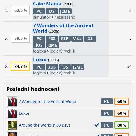
Cake Mania
(2006)
62.5
4.
2
PC
DS
J2ME
simulátor
>
nezařazeno
7 Wonders of the Ancient
World
(2006)
59.5
5.
5
PC
PS2
PSP
Vita
DS
iOS
J2ME
logická
>
logický rychlík
Luxor
(2005)
74.7
6.
34
PC
3DS
iOS
J2ME
logická
>
logický rychlík
Poslední hodnocení
60
7 Wonders of the Ancient World
PC
60
Luxor
PC
80
Around the World in 80 Days
PC