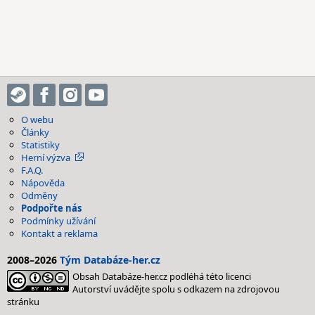
O webu
Články
Statistiky
Herní výzva
F.A.Q.
Nápověda
Odměny
Podpořte nás
Podmínky užívání
Kontakt a reklama
2008–2026
Tým Databáze-her.cz
Obsah Databáze-her.cz podléhá této licenci
Autorství uvádějte spolu s odkazem na zdrojovou
stránku