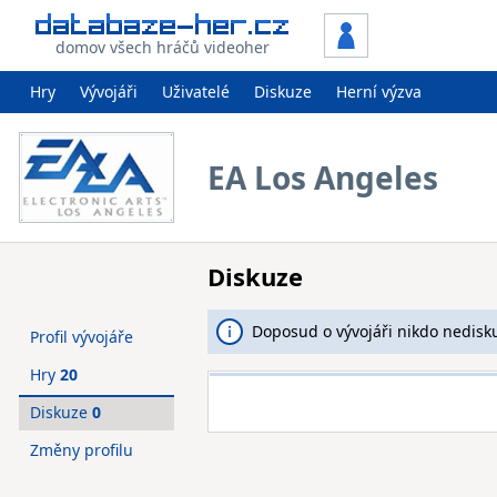
domov všech hráčů videoher
Hry
Vývojáři
Uživatelé
Diskuze
Herní výzva
EA Los Angeles
Diskuze
Doposud o vývojáři nikdo nedisku
Profil vývojáře
Hry
20
Diskuze
0
Změny profilu