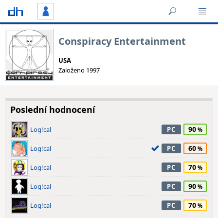
Conspiracy Entertainment
USA
Založeno 1997
Poslední hodnocení
90
Log!cal
PC
60
Log!cal
PC
70
Log!cal
PC
90
Log!cal
PC
70
Log!cal
PC