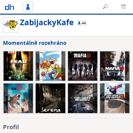
ZabijackyKafe
44
Momentálně rozehráno
Profil