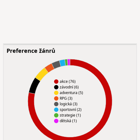
Preference žánrů
akce (76)
závodní (6)
adventura (5)
RPG (3)
logická (3)
sportovní (2)
strategie (1)
dětská (1)