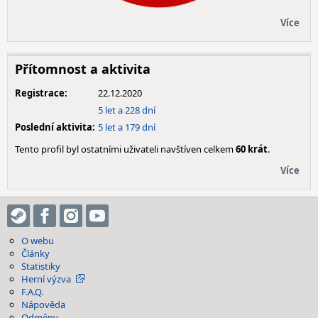
Více
Přítomnost a aktivita
Registrace:
22.12.2020
5 let a 228 dní
Poslední aktivita:
5 let a 179 dní
Tento profil byl ostatními uživateli navštíven celkem
60 krát
.
Více
O webu
Články
Statistiky
Herní výzva
F.A.Q.
Nápověda
Odměny