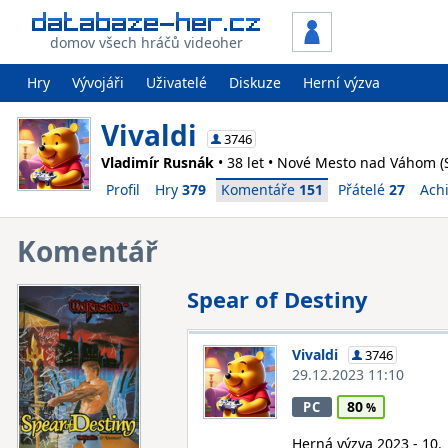
domov všech hráčů videoher
Hry
Vývojáři
Uživatelé
Diskuze
Herní výzva
Vivaldi
3746
Vladimír Rusnák
• 38 let • Nové Mesto nad Váhom (S
Profil
Hry
379
Komentáře
151
Přátelé
27
Ach
Komentář
Spear of Destiny
Vivaldi
3746
29.12.2023 11:10
80
PC
Herná výzva 2023 - 10