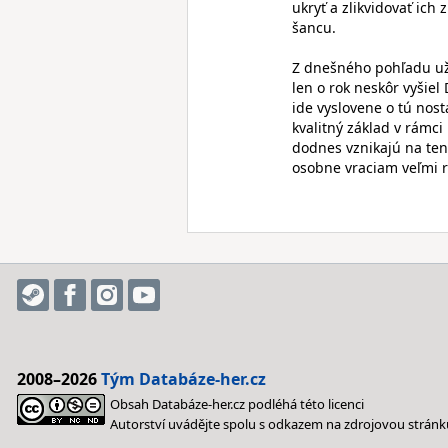
ukryť a zlikvidovať ich
šancu.
Z dnešného pohľadu už 
len o rok neskôr vyšiel
ide vyslovene o tú nosta
kvalitný základ v rámci
dodnes vznikajú na ten
osobne vraciam veľmi r
2008–2026
Tým Databáze-her.cz
Obsah Databáze-her.cz podléhá této licenci
Autorství uvádějte spolu s odkazem na zdrojovou stránk