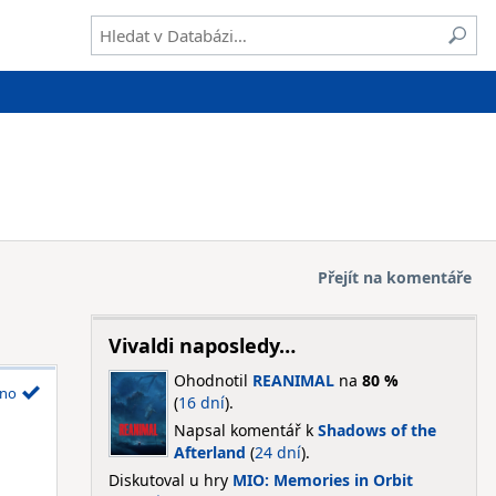
Přejít na komentáře
Vivaldi naposledy…
Ohodnotil
REANIMAL
na
80 %
no
(
16 dní
).
Napsal komentář k
Shadows of the
Afterland
(
24 dní
).
Diskutoval u hry
MIO: Memories in Orbit