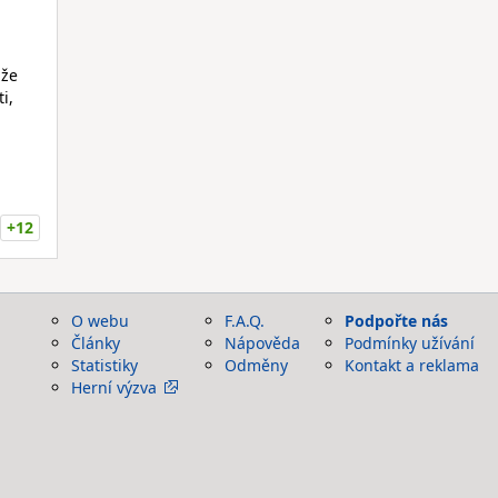
 že
i,
+12
O webu
F.A.Q.
Podpořte nás
Články
Nápověda
Podmínky užívání
Statistiky
Odměny
Kontakt a reklama
Herní výzva