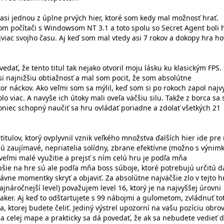
 asi jednou z úplne prvých hier, ktoré som kedy mal možnosť hrať.
m počítači s Windowsom NT 3.1 a toto spolu so Secret Agent boli h
viac svojho času. Aj keď som mal vtedy asi 7 rokov a dokopy hra ho
ať, že tento titul tak nejako otvoril moju lásku ku klasickým FPS.
si najnižšiu obtiažnosť a mal som pocit, že som absolútne
or náckov. Ako veľmi som sa mýlil, keď som si po rokoch zapol najv
o viac. A navyše ich útoky mali oveľa väčšiu silu. Takže z borca sa 
koniec schopný naučiť sa hru ovládať poriadne a zdolať všetkých 21
titulov, ktorý ovplyvnil vznik veľkého množstva ďalších hier ide pr
sú zaujímavé, nepriatelia solídny, zbrane efektívne (možno s výnim
veľmi malé využitie a prejsť s ním celú hru je podľa mňa
pšie na hre sú ale podľa mňa boss súboje, ktoré potrebujú určitú 
právne momentky skryť a objaviť. Za absolútne najväčšie zlo v tejto h
jnáročnejší level) považujem level 16, ktorý je na najvyššej úrovni
ker. Aj keď to odštartujete s 99 nábojmi a guľometom, zvládnuť to
a, ktorej budete čeliť. Jediný výstrel upozorní na vašu pozíciu obro
a celej mape a prakticky sa dá povedať, že ak sa nebudete vedieť 