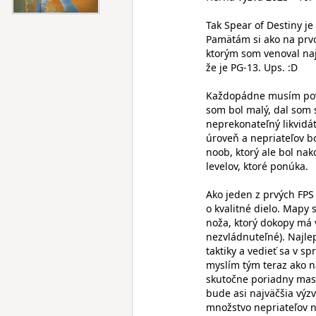
Tak Spear of Destiny je
Pamätám si ako na prvo
ktorým som venoval naj
že je PG-13. Ups. :D
Každopádne musím poved
som bol malý, dal som 
neprekonateľný likvidát
úroveň a nepriateľov bol
noob, ktorý ale bol na
levelov, ktoré ponúka.
Ako jeden z prvých FPS 
o kvalitné dielo. Mapy 
noža, ktorý dokopy má 
nezvládnuteľné). Najle
taktiky a vedieť sa v s
myslím tým teraz ako na
skutočne poriadny masa
bude asi najväčšia výzv
množstvo nepriateľov n