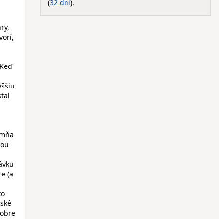
(
32 dní
).
ry,
vorí,
 Keď
yššiu
stal
e mňa
kou
dávku
re (a
to
vské
dobre