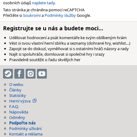
osobních údajů
najdete tady
.
Tato stránka je chráněna pomocí reCAPTCHA
Přečtěte si
Soukromí
a
Podmínky služby
Google.
Registrujte se u nás a budete moci…
Udělovat hodnocení a psát komentáře ke svým oblíbeným hrám
Vést si svou vlastní herní sbírku a seznamy (dohrané hry, wishlist…)
Zapojit se do diskuzí, vyměňovat si s ostatními hráči názory a rady
Najít si spoluhráče, domlouvat si společné hry i srazy
Pravidelně soutěžit o řadu skvělých her
O webu
Články
Statistiky
Herní výzva
F.A.Q.
Nápověda
Odměny
Podpořte nás
Podmínky užívání
Kontakt a reklama