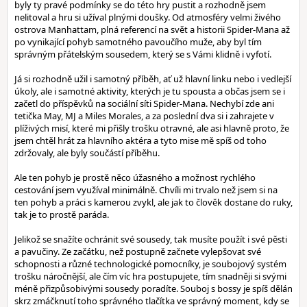
byly ty pravé podmínky se do této hry pustit a rozhodně jsem
nelitoval a hru si užíval plnými doušky. Od atmosféry velmi živého
ostrova Manhattam, plná referencí na svět a historii Spider-Mana až
po vynikající pohyb samotného pavoučího muže, aby byl tím
správným přátelským sousedem, který se s Vámi klidně i vyfotí.
Já si rozhodně užil i samotný příběh, ať už hlavní linku nebo i vedlejší
úkoly, ale i samotné aktivity, kterých je tu spousta a občas jsem se i
začetl do příspěvků na sociální síti Spider-Mana. Nechybí zde ani
tetička May, MJ a Miles Morales, a za poslední dva si i zahrajete v
plíživých misí, které mi přišly trošku otravné, ale asi hlavně proto, že
jsem chtěl hrát za hlavního aktéra a tyto mise mě spíš od toho
zdržovaly, ale byly součástí příběhu.
Ale ten pohyb je prostě něco úžasného a možnost rychlého
cestování jsem využíval minimálně. Chvíli mi trvalo než jsem si na
ten pohyb a práci s kamerou zvykl, ale jak to člověk dostane do ruky,
tak je to prostě paráda.
Jelikož se snažíte ochránit své sousedy, tak musíte použít i své pěsti
a pavučiny. Ze začátku, než postupně začnete vylepšovat své
schopnosti a různé technologické pomocníky, je soubojový systém
trošku náročnější, ale čím víc hra postupujete, tím snadněji si svými
méně přizpůsobivými sousedy poradíte. Souboj s bossy je spíš dělán
skrz zmáčknutí toho správného tlačítka ve správný moment, kdy se