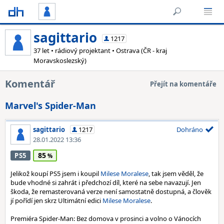
sagittario
1217
37 let • rádiový projektant • Ostrava (ČR - kraj
Moravskoslezský)
Komentář
Přejít na komentáře
Marvel's Spider-Man
sagittario
1217
Dohráno
28.01.2022 13:36
85
PS5
Jelikož koupí PS5 jsem i koupil
Milese Moralese
, tak jsem věděl, že
bude vhodné si zahrát i předchozí díl, které na sebe navazují. Jen
škoda, že remasterovaná verze není samostatně dostupná, a člověk
jí pořídí jen skrz Ultimátní edici
Milese Moralese
.
Premiéra Spider-Man: Bez domova v prosinci a volno o Vánocích