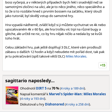
boss vyčerpá, a v některých případech bych řekl i snadnější než se
samotnými zločinci na ulici, ale je to něco jiného, něco speciálního a
to že si to rozdáte hned s prvním bossem na začátku, který slouží
jako tutoriál, byl skvělý vstup do samotné hry.
Hra vypadá nádherně, zvlášť když si ji můžete vychutnat ve 4k nebo
upscalovaném 4k v 60 fps, ale hra trošku víc trpí na různé bugy a
glitche, ale určitě ne nic, co by hru nějak ničilo a nedala by se kvůli
toho hrát.
Celou základní hru, pak ještě doplňují 3 DLC, které vám prodlouží
zábavu o dalších 12 hodin a když nebudete mít pořád dost, tak pak
je tu pokračování (spíš takové větší DLC)
Miles Morales.
+15
sagittario naposledy…
Ohodnotil
DIRT 5
na
70 %
(
4 roky a 189 dní
).
Napsal komentář k
Marvel's Spider-Man: Miles Morales
(
4 roky a 193 dní
).
Diskutoval u hry
Dishonored
(
4 roky a 258 dní
).