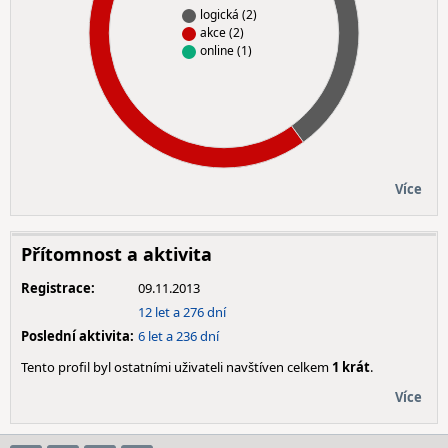
logická (2)
akce (2)
online (1)
Více
Přítomnost a aktivita
Registrace:
09.11.2013
12 let a 276 dní
Poslední aktivita:
6 let a 236 dní
Tento profil byl ostatními uživateli navštíven celkem
1 krát
.
Více