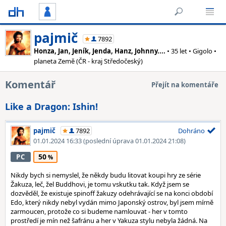
pajmič
7892
Honza, Jan, Jeník, Jenda, Hanz, Johnny....
• 35 let • Gigolo •
planeta Země (ČR - kraj Středočeský)
Komentář
Přejít na komentáře
Like a Dragon: Ishin!
pajmič
7892
Dohráno
01.01.2024 16:33
(poslední úprava 01.01.2024 21:08)
50
PC
Nikdy bych si nemyslel, že někdy budu litovat koupi hry ze série
Žakuza, leč, žel Buddhovi, je tomu vskutku tak. Když jsem se
dozvěděl, že existuje spinoff žakuzy odehrávající se na konci období
Edo, který nikdy nebyl vydán mimo Japonský ostrov, byl jsem mírně
zarmoucen, protože co si budeme namlouvat - her v tomto
prostředí je mín než šafránu a her v Yakuza stylu nebyla žádná. Na