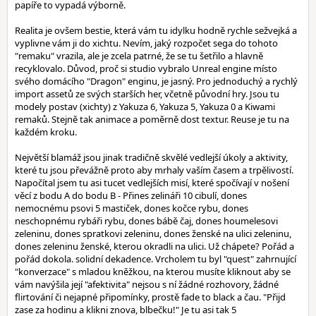
papíře to vypadá výborně.
Realita je ovšem bestie, která vám tu idylku hodně rychle sežvejká a
vyplivne vám ji do xichtu. Nevím, jaký rozpočet sega do tohoto
"remaku" vrazila, ale je zcela patrné, že se tu šetřilo a hlavně
recyklovalo. Důvod, proč si studio vybralo Unreal engine místo
svého domácího "Dragon" enginu, je jasný. Pro jednoduchý a rychlý
import assetů ze svých starších her, včetně původní hry. Jsou tu
modely postav (xichty) z Yakuza 6, Yakuza 5, Yakuza 0 a Kiwami
remaků. Stejně tak animace a poměrně dost textur. Reuse je tu na
každém kroku.
Největší blamáž jsou jinak tradičně skvělé vedlejší úkoly a aktivity,
které tu jsou převážně proto aby mrhaly vaším časem a trpělivostí.
Napočítal jsem tu asi tucet vedlejších misí, které spočívají v nošení
věcí z bodu A do bodu B - Přines zelináři 10 cibulí, dones
nemocnému psovi 5 mastiček, dones kočce rybu, dones
neschopnému rybáři rybu, dones bábě čaj, dones houmelesovi
zeleninu, dones spratkovi zeleninu, dones ženské na ulici zeleninu,
dones zeleninu ženské, kterou okradli na ulici. Už chápete? Pořád a
pořád dokola. solidní dekadence. Vrcholem tu byl "quest" zahrnující
"konverzace" s mladou kněžkou, na kterou musíte kliknout aby se
vám navýšila její "afektivita" nejsou s ní žádné rozhovory, žádné
flirtování či nejapné připomínky, prostě fade to black a čau. "Přijd
zase za hodinu a klikni znova, blbečku!" Je tu asi tak 5