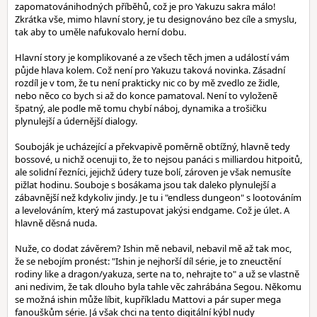
zapomatovánihodných příběhů, což je pro Yakuzu sakra málo!
Zkrátka vše, mimo hlavní story, je tu designováno bez cíle a smyslu,
tak aby to uměle nafukovalo herní dobu.
Hlavní story je komplikované a ze všech těch jmen a událostí vám
půjde hlava kolem. Což není pro Yakuzu taková novinka. Zásadní
rozdíl je v tom, že tu není prakticky nic co by mě zvedlo ze židle,
nebo něco co bych si až do konce pamatoval. Není to vyloženě
špatný, ale podle mě tomu chybí náboj, dynamika a trošičku
plynulejší a údernější dialogy.
Souboják je ucházející a překvapivě poměrně obtížný, hlavně tedy
bossové, u nichž ocenuji to, že to nejsou panáci s milliardou hitpoitů,
ale solidní řezníci, jejichž údery tuze bolí, zároven je však nemusíte
pižlat hodinu. Souboje s bosákama jsou tak daleko plynulejší a
zábavnější než kdykoliv jindy. Je tu i "endless dungeon" s lootováním
a levelováním, který má zastupovat jakýsi endgame. Což je úlet. A
hlavně děsná nuda.
Nuže, co dodat závěrem? Ishin mě nebavil, nebavil mě až tak moc,
že se nebojím pronést: "Ishin je nejhorší díl série, je to zneuctění
rodiny like a dragon/yakuza, serte na to, nehrajte to" a už se vlastně
ani nedivim, že tak dlouho byla tahle věc zahrábána Segou. Někomu
se možná ishin může líbit, kupříkladu Mattovi a pár super mega
fanouškům série. Já však chci na tento digitální kýbl nudy